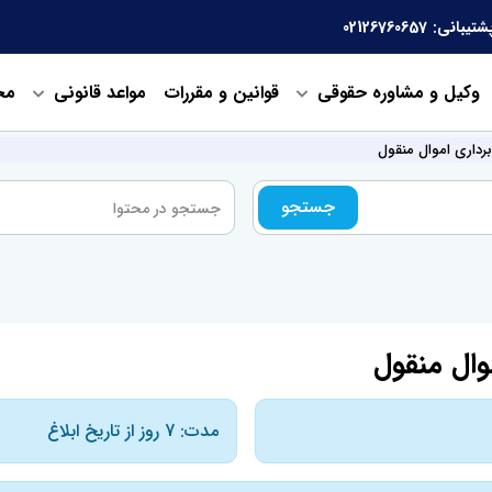
شتیبانی:
02126760657
وکیل و مشاوره حقوقی
قوانین و مقررات
مواعد قانونی
مح
داری اموال منقول
جستجو
ال منقول
مدت: 7 روز از تاریخ ابلاغ