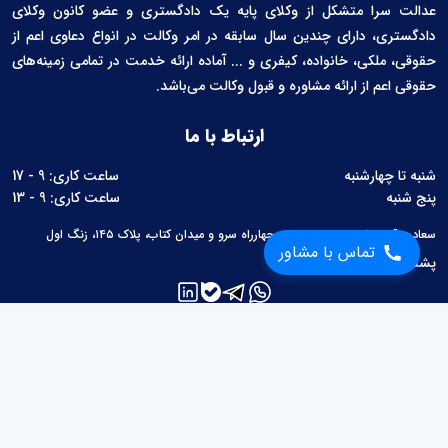
عدالت سرا متشکل از وکلای پایه یک دادگستری و عضو کانون وکلای
دادگستری، دارای چندین سال سابقه در امر وکالت در انواع دعاوی اعم از
حقوقی، ملکی، خانواده، کیفری و ... آماده ارائه خدمت در تمامی زمینه‌های
حقوقی اعم از ارائه مشاوره و قبول وکالت می‌باشد.
ارتباط با ما
شنبه تا چهارشنبه
ساعت کاری: 9 - 17
پنج شنبه
ساعت کاری: 9 - 13
سعادت آباد، بلوار سرو غربی، بین چهارراه سرو و میدان کتاب، پلاک ۱۴۵، زنگ اول
تماس با مشاور
پشتیبانی:
02126760657
لینک های مفید
مطالب حقوقی
محاسبات حقوقی
قوانین