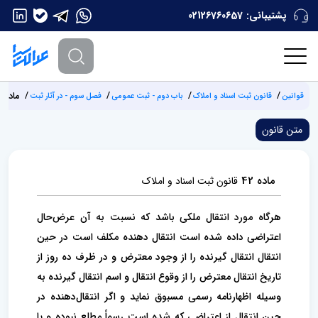
پشتیبانی:
02126760657
ماده 42
قوانین
قانون ثبت اسناد و املاک
باب دوم - ثبت عمومی
فصل سوم - در آثار ثبت
متن قانون
ماده 42
قانون ثبت اسناد و املاک
هرگاه مورد انتقال ملکی باشد که نسبت به آن عرض‌حال
اعتراضی داده شده است انتقال دهنده مکلف است در حین
انتقال انتقال ‌گیرنده را‌ از وجود معترض و در ظرف ده روز از
تاریخ انتقال معترض را از وقوع انتقال و اسم انتقال ‌گیرنده به
وسیله اظهارنامه رسمی مسبوق نماید و اگر انتقال‌دهنده در
حین انتقال از اعتراضی که شده است رسماً مطلع نبوده و یا