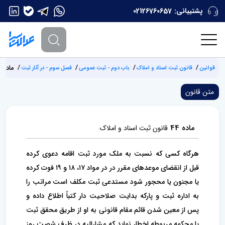
پشتیبانی:
02126760657
ماده 44
قوانین
قانون ثبت اسناد و املاک
باب دوم - ثبت عمومی
فصل سوم - در آثار ثبت
متن قانون
ماده 44
قانون ثبت اسناد و املاک
هرگاه کسی که نسبت به ملک مورد ثبت اقامه دعوی کرده
قبل از انقضای موعدهای مقرر در در مواد ۱۷، ۱۸ و ۱۹ فوت کرده
یا مجنون یا محجور شود مستدعی ثبت مکلف است مراتب را
به اداره ثبت و پارکه بدایت صلاحیت دار کتباً اطلاع داده و
پس از معین شدن قائم‌ مقام قانونی به او از‌ طریق محقق ثبت
یا محکمه مربوطه اخطار نماید که مشارالیه در ظرف شصت روز