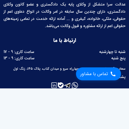
عدالت سرا متشکل از وکلای پایه یک دادگستری و عضو کانون وکلای
دادگستری، دارای چندین سال سابقه در امر وکالت در انواع دعاوی اعم از
حقوقی، ملکی، خانواده، کیفری و ... آماده ارائه خدمت در تمامی زمینه‌های
حقوقی اعم از ارائه مشاوره و قبول وکالت می‌باشد.
ارتباط با ما
شنبه تا چهارشنبه
ساعت کاری: 9 - 17
پنج شنبه
ساعت کاری: 9 - 13
سعادت آباد، بلوار سرو غربی، بین چهارراه سرو و میدان کتاب، پلاک ۱۴۵، زنگ اول
تماس با مشاور
پشتیبانی:
02126760657
لینک های مفید
مطالب حقوقی
محاسبات حقوقی