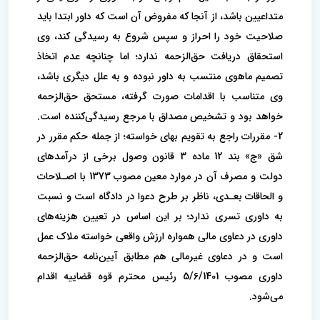
متداعیین باشد، از آنجا که مفروض آن است که داور ابتدا باید
صلاحیت خود را احراز و سپس شروع به رسیدگی کند، وی
استحقاق دریافت حق‌الزحمه ندارد؛ اما چنانچه عدم اتخاذ
تصمیم ماهوی منتسب به داور نبوده و به علل دیگری باشد،
وی متناسب با اقدامات صورت گرفته، مستحق حق‌الزحمه
خواهد بود و تشخیص مصداق با مرجع رسیدگی‌کننده است.
2- مقررات راجع به تقویم بهای خواسته؛ از جمله حکم مقرر در
شق «ج» بند 12 ماده 3 قانون وصول برخی از درآمدهای
دولت و مصرف آن در موارد معین مصوب 1373 با اصـلاحات
و الحاقات بعـدی، ناظر بر طرح دعوا در دادگاه است و نسبت
به داوری تسری ندارد؛ بر این اساس در تعیین هزینه‌های
داوری در دعاوی مالی همواره ارزش واقعی خواسته ملاک عمل
است و در دعاوی غیرمالی هم مطابق آیین‌نامه حق‌الزحمه
داوری مصوب 5/6/1401 رئیس محترم قوه قضاییه اقدام
می‌شود.