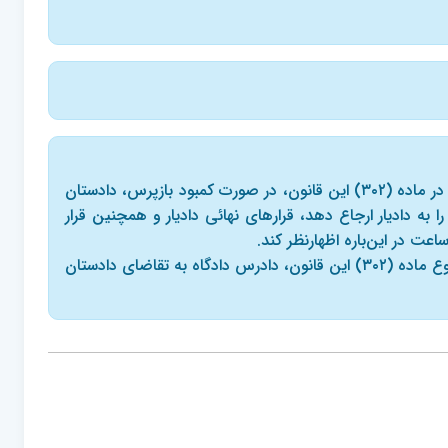
ماده ۹۲ قانون آیین دادرسی کیفری- تحقیقات مقدماتی تمام جرائم بر عهده بازپرس است. در غیر جرائم مستوجب مجازات های مقرر در ماده (۳۰۲) این قانون، در صورت کمبود بازپرس، دادستان
به دادیار ارجاع دهد، قرارهای نهائی دادیار و همچنین قرار
ت در این‌باره اظهارنظر کند.
تبصره- در صورت عدم حضور بازپرس یا معذور بودن وی از انجام وظیفه و عدم دسترسی به بازپرس دیگر در آن دادسرا در جرایم موضوع ماده (۳۰۲) این قانون، دادرس دادگاه به تقاضای دادستان