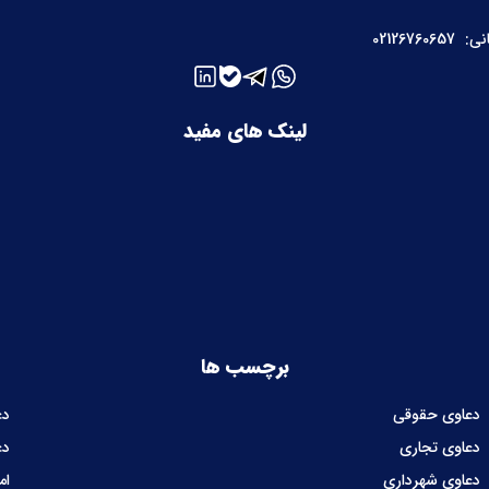
نی:
02126760657
لینک های مفید
برچسب ها
دعاوی حقوقی
دع
دعاوی تجاری
دع
دعاوی شهرداری
ام