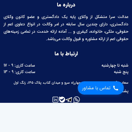
درباره ما
عدالت سرا متشکل از وکلای پایه یک دادگستری و عضو کانون وکلای
دادگستری، دارای چندین سال سابقه در امر وکالت در انواع دعاوی اعم از
حقوقی، ملکی، خانواده، کیفری و ... آماده ارائه خدمت در تمامی زمینه‌های
حقوقی اعم از ارائه مشاوره و قبول وکالت می‌باشد.
ارتباط با ما
شنبه تا چهارشنبه
ساعت کاری: 9 - 17
پنج شنبه
ساعت کاری: 9 - 13
سعادت آباد، بلوار سرو غربی، بین چهارراه سرو و میدان کتاب، پلاک ۱۴۵، زنگ اول
تماس با مشاور
پشتیبانی:
02126760657
لینک های مفید
مطالب حقوقی