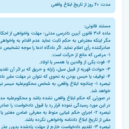
مدت: 20 روز از تاریخ ابلاغ واقعی
مستند قانونی:
ماده ۳۰۶ قانون آیین دادرسی مدنی- مهلت واخواهی از 
مگر اینکه معترض به حکم ثابت نماید عدم اقدام به واخواهی
صادرکننده رأی اعلام نماید. اگر دادگاه ادعا را موجه تشخیص
۱- مرضی که مانع از حرکت است.
۲- فوت یکی از والدین یا همسر یا اولاد.
۳- حوادث قهریه از قبیل سیل، زلزله و حریق که بر اثر آن تقدیم دادخواست واخواهی در مهلت مقرر ممکن نباشد.
۴- توقیف یا حبس بودن به نحوی که نتوان در مهلت مقرر دادخواست واخواهی تقدیم کرد.
تبصره ۱- چنانچه ابلاغ واقعی به شخص محکوم‌علیه میسر
خواهد شد.
در صورتی که حکم ابلاغ واقعی نشده باشد و محکوم‌علیه مدعی 
در این مورد رسیدگی نموده قرار رد یا قبول دادخواست را صادر
تبصره ۲- اجرای حکم غیابی منوط به معرفی ضامن معتبر 
مقرر از تاریخ ابلاغ دادنامه واخواهی نکرده باشد.
تبصره ۳- تقدیم دادخواست خارج از مهلت یادشده بدون عذر موجه قابل رسیدگی در مرحله تجدیدنظر برابر مقررات مربوط به آن مرحله می‌باشد.