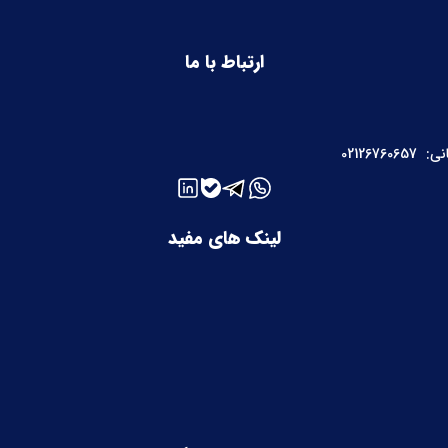
ارتباط با ما
نی:
02126760657
لینک های مفید