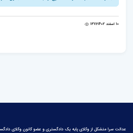
10 اسفند 1402
1376
عدالت سرا متشکل از وکلای پایه یک دادگستری و عضو کانون وکلای دادگستری،