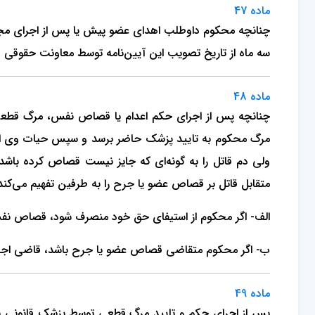
ماده 47
چنان­چه محکوم داوطلب اهدای عضو پیش یا پس از اجرای مجاز
سه ماه از تاریخ تصویب این آیین‌نامه توسط معاونت حقوقی 
ماده 48
چنان­چه پس از اجرای حکم اعدام یا قصاص نفس، مرگ قطعی 
مرگ محکوم به تایید پزشک حاضر برسد و سپس حیات وی احر
متقابل قاتل بر قصاص عضو یا جرح را به طرفین تفهیم می‌کند.
الف- اگر محکوم از استیفای حق خود منصرف شود، قصاص نفس 
ب- اگر محکوم متقاضی قصاص عضو یا جرح باشد، قاضی اجرای
ماده 49
پس از اجرای حکم و تایید مرگ قطعی توسط پزشک قانونی یا 