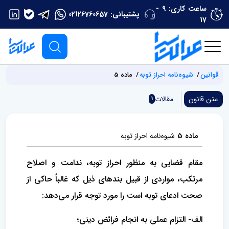
ساعت کاری: 9 -
پشتیبانی:
02126760657
17
قوانین
شیوه‌نامه احراز توبه
ماده 5
متن قانون
مقالات
1
ماده 5
شیوه‌نامه احراز توبه
مقام قضایی به منظور احراز توبه، ندامت و اصلاح
مرتکب، مواردی از قبیل بندهای ذیل که غالباً حاکی از
صحت ادعای توبه است را مورد توجه قرار می‌دهد:
الف- التزام عملی به انجام فرائض دینی؛