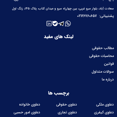
سعادت آباد، بلوار سرو غربی، بین چهارراه سرو و میدان کتاب، پلاک ۱۴۵، زنگ اول
پشتیبانی:
02126760657
لینک های مفید
مطالب حقوقی
محاسبات حقوقی
قوانین
سوالات متداول
درباره ما
برچسب ها
دعاوی ملکی
دعاوی حقوقی
دعاوی خانواده
دعاوی کیفری
دعاوی تجاری
دعاوی امور حسبی