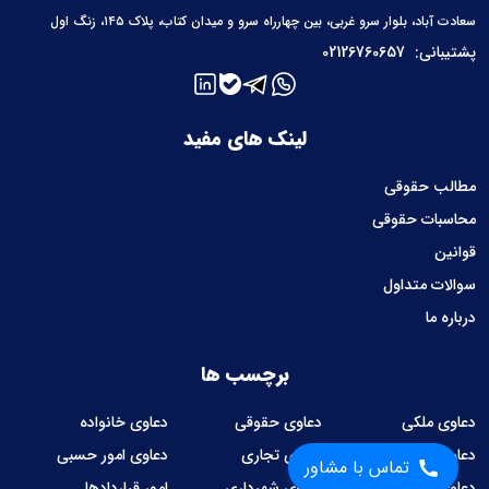
سعادت آباد، بلوار سرو غربی، بین چهارراه سرو و میدان کتاب، پلاک ۱۴۵، زنگ اول
پشتیبانی:
02126760657
لینک های مفید
مطالب حقوقی
محاسبات حقوقی
قوانین
سوالات متداول
درباره ما
برچسب ها
دعاوی ملکی
دعاوی حقوقی
دعاوی خانواده
دعاوی کیفری
دعاوی تجاری
دعاوی امور حسبی
تماس با مشاور
دعاوی کار و کارگر
دعاوی شهرداری
امور قراردادها