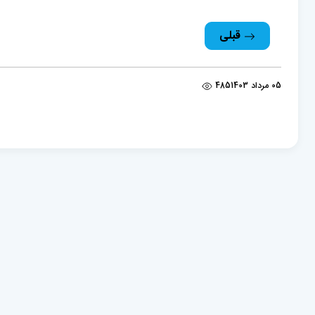
قبلی
05 مرداد 1403
485