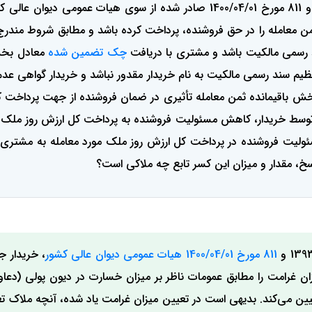
با توجه به آرای وحدت رویه شماره 733 مورخ 1393/07/15 و 811 مورخ 400/04/01
 معامله را در حق فروشنده، پرداخت کرده باشد و مطابق شروط مندرج 
د رسمی مالکیت باشد و مشتری با دریافت
چک تضمین شده
معادل بخش 
م سند رسمی مالکیت به نام خریدار مقدور نباشد و خریدار گواهی عدم
ش باقیمانده ثمن معامله تأثیری در ضمان فروشنده از جهت پرداخت کل
توسط خریدار، کاهش مسئولیت فروشنده به پرداخت کل ارزش روز ملک م
ولیت فروشنده در پرداخت کل ارزش روز ملک مورد معامله به مشتری 
، مقدار و میزان این کسر تابع چه ملاکی است؟
811 مورخ 1400/04/01 هیات عمومی دیوان عالی کشور
، خریدار 
ن غرامت را مطابق عمومات ناظر بر میزان خسارت در دیون پولی (دع
عیین می‌کند. بدیهی است در تعیین میزان غرامت یاد شده، آنچه ملاک 