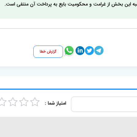
سبه این بخش از غرامت و محکومیت بایع به پرداخت آن منتفی است.
گزارش خطا
امتیاز شما :
4
3
2
1
s
s
s
s
t
t
t
t
a
a
a
a