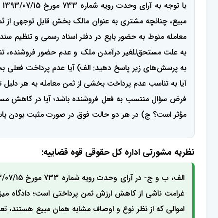
مبیع، چنانچه مشتری به عنوان مالک بخش قابل توجهی از ثمن
معامله منوط به حضور بایع در دفتر اسناد رسمی و تنظیم سن
به علت مستحق‌للغیر درآمدن ملک و عدم حضور فروشنده، تنظی
به پرسش‌های زیر پاسخ دهید: الف) آیا عدم پرداخت فعلی بخ
آیا به تناسب عدم پرداخت بخشی از ثمن معامله به هر دلیل 
فرض سؤال منتسب به فعل فروشنده باشد؛ آیا در کاهش مسئ
مؤثر است؟ ج) در هر دو حالت فوق در صورت مثبت بودن پاسخ
نظریه مشورتی اداره کل حقوقی قوه قضاییه:
الف، ب و ج- در آرای وحدت رویه شماره 733 مورخ 1393/07/15 و
غرامت ناشی از کاهش ارزش ثمن پرداختی است؛ دادگاه میزا
اموالی که از نظر نوع و اوصاف مشابه همان مبیع هستند، ت