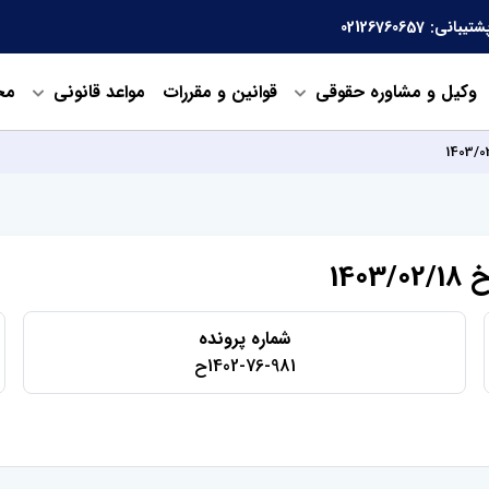
شتیبانی:
02126760657
وکیل و مشاوره حقوقی
قوانین و مقررات
مواعد قانونی
مح
شماره پرونده
1402-76-981ح