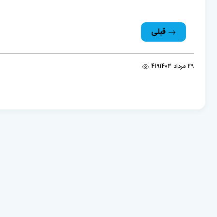
قبلی
29 مرداد 1403
419