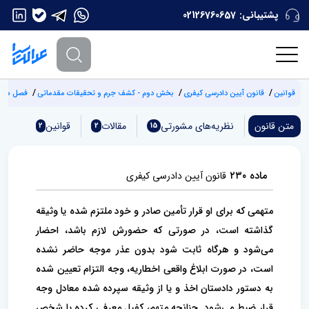
پشتیبانی:
02126760657
قوانین
قانون آیین دادرسی کیفری
بخش دوم - کشف جرم و تحقیقات مقدماتی
فصل هفتم
متن قانون
نظریه‌های مشورتی
مقالات
قوانین
2
2
15
ماده ۲۳۰
قانون آیین دادرسی کیفری
متهمی که برای او قرار تأمین صادر و خود ملتزم شده یا وثیقه
گذاشته است، در صورتی که حضورش لازم باشد، احضار
می‌شود و هرگاه ثابت شود بدون عذر موجه حاضر نشده
است، در صورت ابلاغ واقعی اخطاریه، وجه التزام تعیین شده
به دستور دادستان اخذ و یا از وثیقه سپرده شده معادل وجه
قرار ضبط می‌شود. چنانچه متهم، کفیل معرفی کرده یا شخص