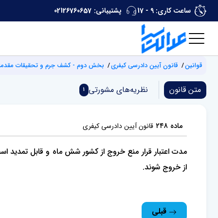
ساعت کاری: 9 - 17
پشتیبانی:
02126760657
قوانین
قانون آیین دادرسی کیفری
بخش دوم - کشف جرم و تحقیقات مقدما
متن قانون
نظریه‌های مشورتی
1
ماده ۲۴۸
قانون آیین دادرسی کیفری
مدت اعتبار قرار منع خروج از کشور شش ماه و قابل تمدید ا
از خروج شوند.
قبلی