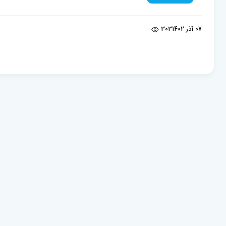
07 آذر 1402
303