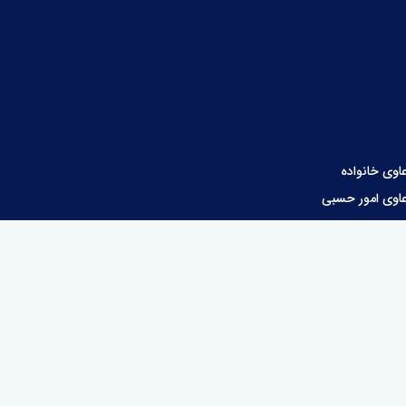
اوی خانواده
اوی امور حسبی
ور قراردادها