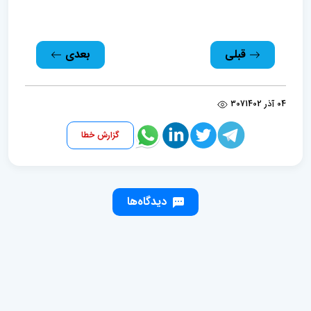
قبلی
بعدی
04 آذر 1402
307
گزارش خطا
دیدگاه‌ها