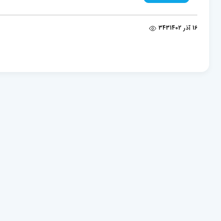
16 آذر 1402
343