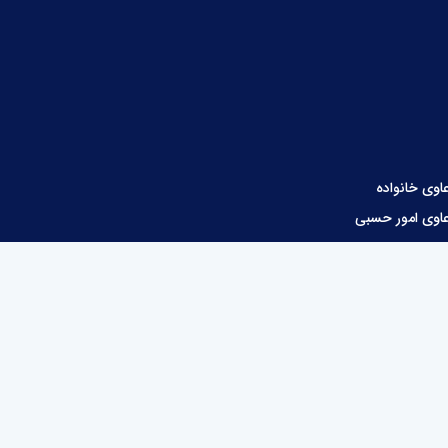
اوی خانواده
اوی امور حسبی
ور قراردادها