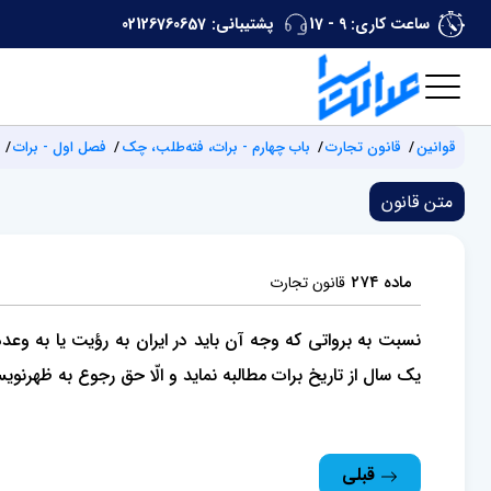
ساعت کاری: 9 - 17
پشتیبانی:
02126760657
قوانین
قانون تجارت
باب چهارم - برات، فته‌طلب، چک
فصل اول - برات
متن قانون
ماده ۲۷۴
قانون تجارت
نسبت به برواتی که وجه آن باید در ایران به رؤیت یا به وعده
یک سال از تاریخ برات مطالبه نماید و الّا حق رجوع به ظهرن
قبلی