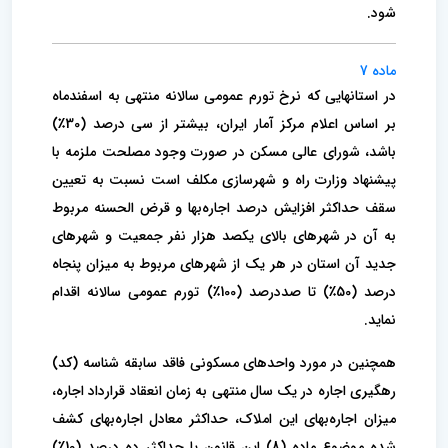
شود.
ماده 7
در استانهایی که نرخ تورم عمومی سالانه منتهی به اسفندماه
بر اساس اعلام مرکز آمار ایران، بیشتر از سی درصد (30٪)
باشد، شورای عالی مسکن در صورت وجود مصلحت ملزمه با
پیشنهاد وزارت راه و شهرسازی مکلف است نسبت به تعیین
سقف حداکثر افزایش درصد اجاره‌بها و قرض الحسنه مربوط
به آن در شهرهای بالای یکصد هزار نفر جمعیت و شهرهای
جدید آن استان در هر یک از شهرهای مربوط به میزان پنجاه
درصد (50٪) تا صددرصد (100٪) تورم عمومی سالانه اقدام
نماید.
همچنین در مورد واحدهای مسکونی فاقد سابقه شناسه (کد)
رهگیری اجاره در یک سال منتهی به زمان انعقاد قرارداد اجاره،
میزان اجاره‌بهای این املاک، حداکثر معادل اجاره‌بهای کشف
شده موضوع ماده (8) این قانون یا حداکثر ده درصد (10٪)