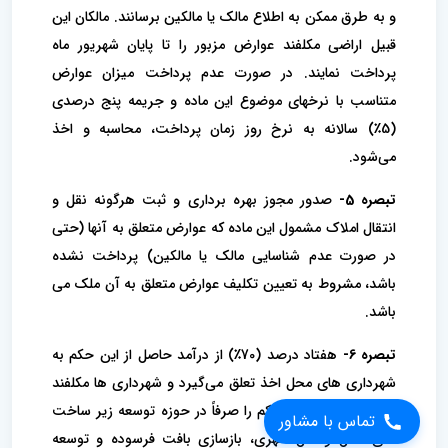
و به طرق ممکن به اطلاع مالک یا مالکین برسانند. مالکان این
قبیل اراضی مکلفند عوارض مزبور را تا پایان شهریور ماه
پرداخت نمایند. در صورت عدم پرداخت میزان عوارض
متناسب با نرخهای موضوع این ماده و جریمه پنج درصدی
(5٪) سالانه به نرخ روز زمان پرداخت، محاسبه و اخذ
می‌شود.
تبصره 5-
صدور مجوز بهره برداری و ثبت هرگونه نقل و
انتقال املاک مشمول این ماده که عوارض متعلق به آنها (حتی
در صورت عدم شناسایی مالک یا مالکین) پرداخت نشده
باشد، مشروط به تعیین تکلیف عوارض متعلق به آن ملک می
باشد.
تبصره 6-
هفتاد درصد (70٪) از درآمد حاصل از این حکم به
شهرداری های محل اخذ تعلق می‌گیرد و شهرداری ها مکلفند
تماس با مشاور
درآمد حاصل از این حکم را صرفاً در حوزه توسعه زیر ساخت
های حمل و نقل شهری، بازسازی بافت فرسوده و توسعه