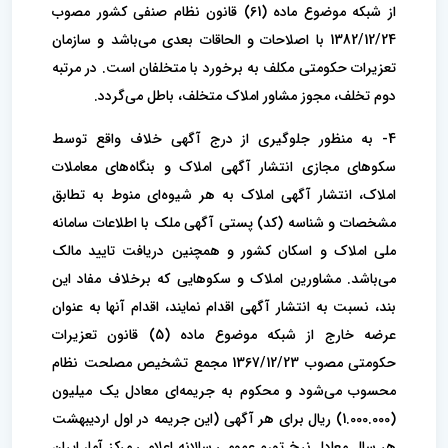
از شبکه موضوع ماده (61) قانون نظام صنفی کشور مصوب
1382/12/24 با اصلاحات و الحاقات بعدی می‌باشد و سازمان
تعزیرات حکومتی مکلف به برخورد با متخلفان است. در مرتبه
دوم تخلف، مجوز مشاور املاک متخلف، باطل می‌گردد.
4- به منظور جلوگیری از درج آگهی خلاف واقع توسط
سکوهای مجازی انتشار آگهی املاک و بنگاه‌های معاملات
املاک، انتشار آگهی املاک به هر شیوه‌ای منوط به تطابق
مشخصات و شناسه (کد) پستی آگهی ملک با اطلاعات سامانه
ملی املاک و اسکان کشور و همچنین دریافت تایید مالک
می‌باشد. مشاورین املاک و سکوهایی که برخلاف مفاد این
بند، نسبت به انتشار آگهی اقدام نمایند، اقدام آنها به عنوان
عرضه خارج از شبکه موضوع ماده (5) قانون تعزیرات
حکومتی مصوب 1367/12/23 مجمع تشخیص مصلحت نظام
محسوب می‌شود و محکوم به جریمه‌ای معادل یک میلیون
(1.000.000) ریال برای هر آگهی (این جریمه در اول اردیبهشت
هر سال معادل نرخ تورم عمومی سالانه اعلامی مرکز آمار ایران