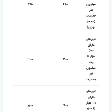
میلیون
250
350
نفر
جمعیت
(به جز
تهران)
شهرهای
دارای
500
هزار تا
400
300
یک
میلیون
نفر
جمعیت
شهرهای
دارای
100 هزار
500
400
تا 500