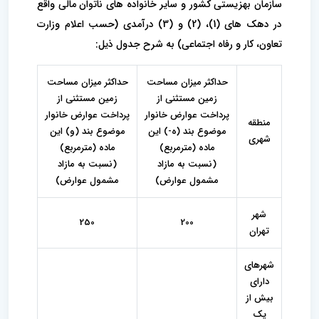
سازمان بهزیستی کشور و سایر خانواده های ناتوان مالی واقع
در دهک های (1)، (2) و (3) درآمدی (حسب اعلام وزارت
تعاون، کار و رفاه اجتماعی) به شرح جدول ذیل:
حداکثر میزان مساحت
حداکثر میزان مساحت
زمین مستثنی از
زمین مستثنی از
پرداخت عوارض خانوار
پرداخت عوارض خانوار
منطقه
موضوع بند (ه-) این
موضوع بند (و) این
شهری
ماده (مترمربع)
ماده (مترمربع)
(نسبت به مازاد
(نسبت به مازاد
مشمول عوارض)
مشمول عوارض)
شهر
250
200
تهران
شهرهای
دارای
بیش از
یک