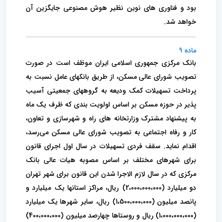
بود و فناوری های نوین نظیر هوش مصنوعی جایگزین آن
خواهد شد.
ماده 9
بانک مرکزی جمهوری اسلامی ایران موظف است در صورت
تصویب شورای عالی مسکن، از طریق بانکهای عامل نسبت به
پرداخت تسهیلات کمک ودیعه به گروههای جمعیتی آسیب
پذیر در حوزه مسکن بر اساس اولویت بندی که ظرف یک ماه
به پیشنهاد مشترک وزارتخانه های راه و شهرسازی و تعاون،
کار و رفاه اجتماعی به تصویب شورای عالی مسکن می‌رسد،
اقدام نماید. سقف فردی تسهیلات در سال اول اجرای قانون
برای شهرهای مختلف بر اساس مصوبه هیات عالی بانک
مرکزی که در سال لازم الاجرا شدن این قانون برای شهر تهران
دو میلیارد (2،000،000،000) ریال، مراکز استانها یک میلیارد و
پانصد میلیون (1،500،000،000) ریال، سایر شهرها یک میلیارد
(1،000،000،000) ریال و روستاها چهارصد میلیون (400،000،000)