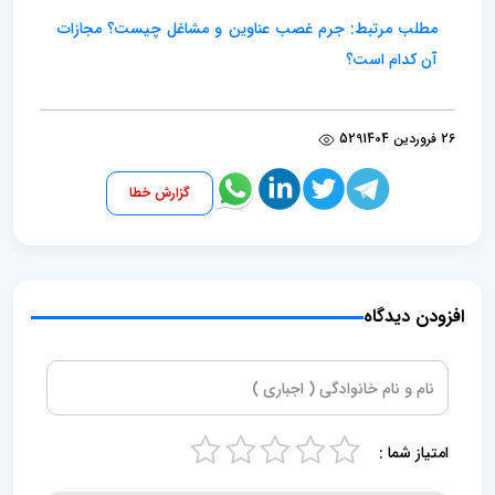
مطلب مرتبط: جرم غصب عناوین و مشاغل چیست؟ مجازات
آن کدام است؟
26 فروردین 1404
529
گزارش خطا
افزودن دیدگاه
امتیاز شما :
5
4
3
2
1