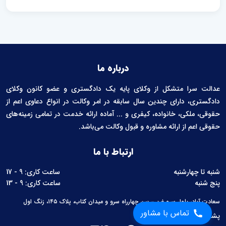
درباره ما
عدالت سرا متشکل از وکلای پایه یک دادگستری و عضو کانون وکلای
دادگستری، دارای چندین سال سابقه در امر وکالت در انواع دعاوی اعم از
حقوقی، ملکی، خانواده، کیفری و ... آماده ارائه خدمت در تمامی زمینه‌های
حقوقی اعم از ارائه مشاوره و قبول وکالت می‌باشد.
ارتباط با ما
شنبه تا چهارشنبه
ساعت کاری: 9 - 17
پنج شنبه
ساعت کاری: 9 - 13
سعادت آباد، بلوار سرو غربی، بین چهارراه سرو و میدان کتاب، پلاک ۱۴۵، زنگ اول
تماس با مشاور
پشتیبانی:
02126760657