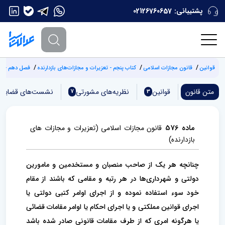
پشتیبانی:
02126760657
قوانین
قانون مجازات اسلامی
کتاب پنجم - تعزیرات و مجازات‌های بازدارنده
فصل دهم - تق
متن قانون
قوانین
نظریه‌های مشورتی
نشست‌های قضایی
7
3
ماده 576
قانون مجازات اسلامی
(تعزیرات و مجازات‌ های
بازدارنده)
چنانچه هر یک از صاحب منصبان و مستخدمین و مامورین
دولتی و شهرداری‌ها در هر رتبه و مقامی که باشند از مقام
خود سوء استفاده ‌نموده و از اجرای اوامر کتبی دولتی یا
اجرای قوانین مملکتی و یا اجرای احکام یا اوامر مقامات قضائی
یا هرگونه امری که از طرف مقامات قانونی ‌صادر شده باشد