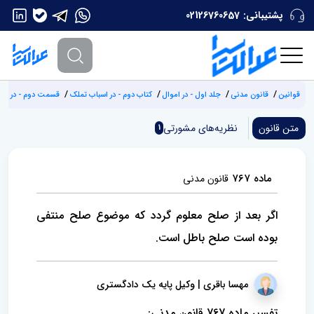
پشتیبانی:
02126760657
قوانین
قانون مدنی
جلد اول - در اموال
کتاب دوم - در اسباب تملک
قسمت دوم - در عقود
متن قانون
نظریه‌های مشورتی
1
ماده ۷۶۷
قانون مدنی
اگر بعد از صلح معلوم گردد که موضوع صلح منتفی
بوده است صلح باطل است.
مهسا باقری | وکیل پایه یک دادگستری
تفسیر ماده 767 قانون مدنی: