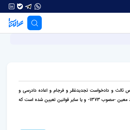
 ثالث و دادخواست تجدیدنظر و فرجام و اعاده دادرسی و
هزینه وکالت‌نامه و برگ‌های اجرایی و غیره همان است که در ماده (۳) قانون وصول برخی از درآمدهای دولت و مصرف آن در موارد معین -مصوب 1373- و یا سایر قوانین تعیین شده است که