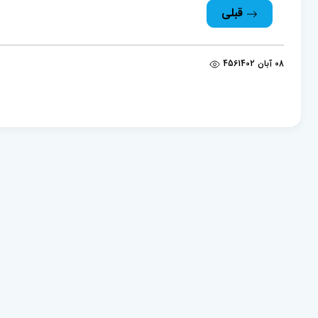
قبلی
08 آبان 1402
456