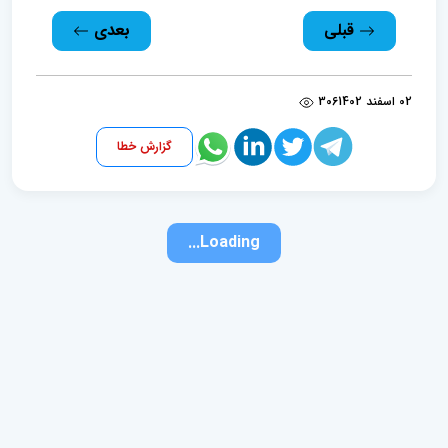
قبلی
بعدی
02 اسفند 1402
306
گزارش خطا
Loading...