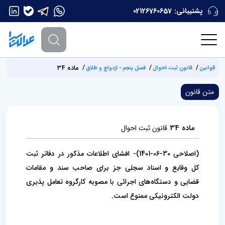
پشتیبانی:
02126760657
ماده 34
قوانین
‌قانون ثبت احوال
‌فصل پنجم - ازدواج و طلاق
متن قانون
ماده 34
‌قانون ثبت احوال
(اصلاحی 30-06-1401)- افشای اطلاعات مذکور در دفاتر ثبت
کل وقایع و اسناد سجلی جز برای صاحب سند و مقامات
قضایی و دستگاه‌های اجرائی با مصوبه کارگروه تعامل پذیری
دولت الکترونیکی ممنوع است.