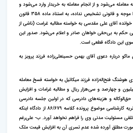
عامله می‌شود و از انجام معامله به خریدار وارد می‌شود و
تورم موجود در جامعه که موجب افزایش قیمت می‌شود نمی‌تواند داخل در غرامت تلقی گردد؛ بنا به مراتب این قسمت از دادنامه را موجه و قانونی تشخیص نداده، به استناد ماده 358 قانون
خوانده آقای علی مقدسی به خواسته مطالبه غرامت (ناشی از
ه‌های عمومی و انقلاب در امور] مدنی حکم به بی‌حقی خواهان صادر و اعلام می‌شود. صدور این
 سوی این دادگاه قطعی است.
 شهرستان ماکو درباره دعوی آقای بهمن حسینعلی‌زاده فرزند پرویز به
هوشنگ فتح‌اله‌زاده فرزند میکائیل به خواسته فسخ معامله
 به هفت میلیون و چهارصد و سی‌هزار ریال و مطالبه غرامات و افزایش
دادگاه مقوم به سه‌میلیون ریال با احتساب حق‌الوکاله و هزینه‌های دادرسی که در اولین جلسه دادرسی
خواسته را از فسخ به بطلان تغییر داده است توجهاً به شرح دادخواست تقدیمی، مبایعه‌ نامه مورخ 1383/12/05 پیوست پرونده نظریه کارشناسی موضوع پرونده کلاسه 86/679 از دادگاه اینکه
 تلقی مسئولیت مدنی وی را فراهم نخواهد آورد. ب- علی‌رغم
ادگاه در پرونده مطروحه ارائه نشده است. ج- غرامات مقرر در ماده 391 قانون مدنی به صورت مطلق آورده شده عدم تسری آن به افزایش قیمت ملک