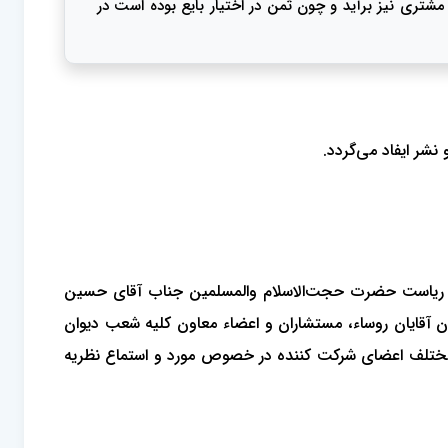
مشتری نیز برآید و چون ثمن در اختیار بایع بوده است در
 عمومی دیوان عالی کشور در مورد پرونده وحدت رویه ردیف 93/30 راس ساعت 9 روز سه‌ شنبه مورخ 1393/7/15 به ریاست حضرت حجت‌الاسلام والمسلمین جناب آقای حسین
 آقایان روساء، مستشاران و اعضاء معاون کلیه شعب دیوان
 مختلف اعضای شرکت‌ کننده در خصوص مورد و استماع نظریه