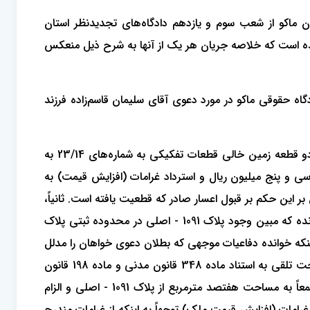
50002/الف مورخ 1389/11/17 آقای رئیس حوزه قضایی شهرستان ماکو از شعب سوم و یازدهم دادگاه‌های تجدیدنظر استان
و 89/890086 آرای مختلف صادر شده است که خلاصه جریان هر یک از آنها به شرح ذیل منعکس
520 شعبه سوم دادگاه تجدیدنظر استان مرقوم، در پرونده کلاسه 88/733/ح2، شعبه دوم دادگاه حقوقی ماکو در مورد دعوی آقای سلیمان قاسم‌زاده فرزند
«در خصوص دعوی آقای سلیمان قاسم‌زاده، فرزند محمدعلی به طرفیت آقای علی مقدسی، فرزند فتح‌اله به خواسته بطلان معامله دو قطعه زمین خالی قطعات تفکیکی به شماره‌های 23/14 به
 ثمن به مبلغ سی و پنج میلیون ریال و استرداد غرامات (افزایش قیمت) به
بر این حکم بر قبول اعسار صادر که قطعیت یافته است. ثانیاً،
در خصوص ماهیت امر توجهاً به شرح دادخواست تقدیمی، مبایعه‌نامه مورخ 1386/06/13 استعلام واصله از منابع طبیعی پیوست پرونده که مبین وجود پلاک 1091 - اصلی در محدوده ثبتی پلاک
ه بر ملی اعلام شدن رقبه مذکور اشعار دارد و اینکه خوانده دفاعیات موجهی که بطلان دعوی خواهان را مدلل
سازد ارائه نداده است؛ لذا دادگاه با لحاظ نظریه کارشناس مصون مانده از تعرض، دعوی خواهان را وفق نظریه مذکور، محمول بر صحت تلقی به استناد ماده 348 قانون مدنی و ماده 198 قانون
آیین دادرسی دادگاه‌های عمومی و انقلاب در امور مدنی حکم بر بطلان مبایعه‌‌نامه مورخ 1386/06/13 مربوط به قطعات 23 و 14 جمعاً به مساحت هفتصد مترمربع از پلاک 1091 - اصلی و الزام
امات (افزایش قیمت ملک) توجهاً به اینکه از غرامات مندرج