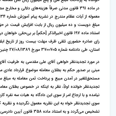
در ماده 391 قانون مدنی صرفاً هزینه‌های دلالی و
م
مبلغ دویست و ده میلیون ریال از بابت افزایش قیمت در حق خو
استناد ماده 197 قانون اخیرالذکر [حکم] بر بی‌
رای صادره حضوری تلقی ظرف مهلت بیست روز از تاریخ ابلا
استان، طی دادنامه شماره 3700705 مورخ 27/08/1389 چنین اتخاذ تصمیم کرده است:
مستحق‌للغیر در آمدن مبیع و پرداخت ثمن معامله به مبلغ س
تجدیدنظر خوانده اولاً، نظر به اینکه در خصوص بطلان معام
نیامده و با ارجاع امر از سوی این دادگاه به هیات سه نفره
سوی تجدیدنظر خواه به این نظریه معمول نگردیده و نظریه کار
تشخیص می‌گردد و به استنا