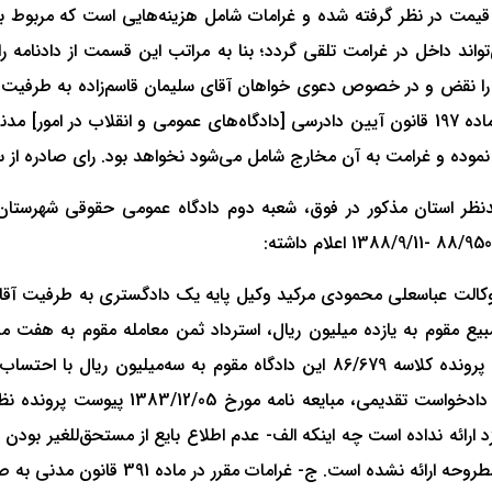
یمت در نظر گرفته شده و غرامات شامل هزینه‌هایی است که مربوط به م
ن را نقض و در خصوص دعوی خواهان آقای سلیمان قاسم‌زاده به طرفیت 
افزایش قیمت ملک) در توجه به موارد فوق‌الذکر و به استناد ماده 197 قانون آیین دادرسی [دادگا
 نموده و غرامت به آن مخارج شامل می‌شود نخواهد بود. رای صادره از
شعبه یازدهم دادگاه تجدیدنظر استان مذکور در فوق، شعبه دوم دادگاه عمومی حقوقی
کالت عباسعلی محمودی مرکید وکیل پایه یک دادگستری به طرفیت آقای 
 مستحق‌للغیر بودن مبیع مقوم به یازده میلیون ریال، استرداد ثمن معامله مقوم
قیمت ملک مرقوم طبق نظریه کارشناسی و خسارات دادرسی پرونده کلاسه 86/679 این 
ارائه نداده است چه اینکه الف- عدم اطلاع بایع از مستحق‌‌للغیر بودن
ادعا مبنی بر طرح دعوی جلب ثالث به این د