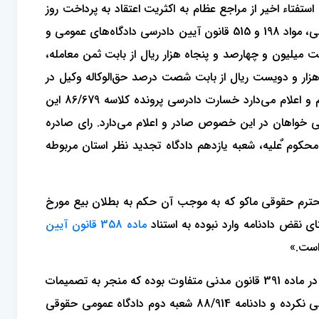
فتاء اخیر از مراجع عظام به اکثریت اعتقاد به پرداخت روز
ثمن یا براساس تورم بوده‌اند. بنا به مراتب دادگاه دعوی خواهان را محمول بر صحت تلقی به استناد مواد 390، 391 و 348 قانون مدنی، مواد 198 و 515 قانون آیین دادرسی دادگاه‌های عمومی و
نده خوانده را به پرداخت مبلغ هفت میلیون و چهارصد و پنجاه هزار ریال از بابت ثمن معامله،
زار و دویست ریال از بابت شصت درصد حق‌الوکاله وکیل در
مرحله نخستین دادرسی و مبلغ سه میلیون و یکصد و سی و پنج هزار و یکصد ریال از بابت هزینه دادرسی در حق خواهان محکوم و اعلام می‌دارد خسارت دادرسی پرونده کلاسه 86/679 این
ت؛ لذا دادگاه به استناد ماده 197 قانون مارالذکر حکم بر بی‌حقی خواهان در این خصوص صادر و اعلام می‌دارد. رای صادره
حکوم ٌعلیه، شعبه یازدهم دادگاه تجدید نظر استان مربوطه
بت به دادنامه شماره 950/88 صادره در پرونده کلاسه 367/88 شعبه دوم دادگاه محترم حقوقی ماکو که به موجب آن حکم به بطلان بیع مورخ
ماده 358 قانون آیین
است.»
همانطور که ملاحظه می‌فرمایید برداشت شعب سوم و یازدهم دادگاه‌های تجدیدنظر استان آذربایجان غربی از عبارت «غرامات» مذکور در ماده 391 قانون مدنی متفاوت بوده که منجر به تصمیمات
صدرالاشعار گردیده به طوری که شعبه سوم دادگاه تجدیدنظر تورم موجود در جامعه را که موجب افزایش قیمت‌ها می‌شود غرامت تلقی نکرده و دادنامه 88/914 شعبه دوم دادگاه عمومی حقوقی