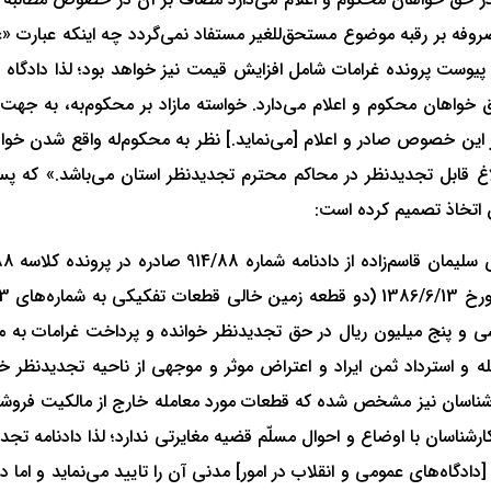
 مخارج مصروفه بر رقبه موضوع مستحق‌للغیر مستفاد نمی‌گردد چه اینکه عب
عموله از آیات عظام مندرج در نشریه پیام آموزش شماره 34 پیوست پرونده غرامات شامل افزایش قیمت نی
اهان محکوم و اعلام می‌‌دارد. خواسته مازاد بر محکوم‌به، به جهت عد
حقی خواهان در این خصوص صادر و اعلام [می‌نماید.] نظر به محکوم‌له واقع 
غ قابل تجدیدنظر در محاکم محترم تجدیدنظر استان می‌باشد.» که پس
ی و پنج میلیون ریال در حق تجدیدنظر خوانده و پرداخت غرامات به 
له و استرداد ثمن ایراد و اعتراض موثر و موجهی از ناحیه تجدیدنظر 
 کارشناسان نیز مشخص شده که قطعات مورد معامله خارج از مالکیت فروش
شناسان با اوضاع و احوال مسلّم قضیه مغایرتی ندارد؛ لذا دادنامه تجد
د ماده 358 قانون آیین دادرسی [دادگاه‌های عمومی و انقلاب در امور] مدنی آن را تایی