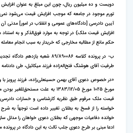
دویست و ده میلیون ریال، چون این مبلغ به عنوان افزایش ق
آیین دادرسی [دادگاه‌های عمومی و انقلاب در امور] مدنی آ
حکم مانع از مطالبه مخارجی که خریدار به سبب انجام معامله
ب- در پرونده کلاسه 89/890086 
طرفیت آقای هوشنگ فتح‌اله‌زاده فرزند میکائیل، طی دادنامه 88/950 -1388/9/11 اعلام داشته:
«در خصوص دعوی آقای بهمن حسینعلی‌زاده، فرزند پرویز با و
مورخ 1025 مورخ 1383/12/05 به علت
خوانده دفاعیات موجهی که بطلان دعوی خواهان را مدلل سازد 