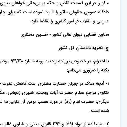
عمومی و انقلاب در امور کیفری را تقاضا دارد.
معاون قضایی دیوان عالی کشور - حسین مختاری
ج: نظریه دادستان کل کشور
با احترا
نکته را ضروری می‌دانم:
1- آنچه ملاک در جبران خسارت مشتری است کاهش قدرت خرید
فتاوی مراجع عظام حضرات آیات بهجت، شبیری زنجانی، مکار
دیگری، حضرت امام (ره) در مورد غصب بودن آن دارایی‌ها فرم
شده است.
2- مستفاده از مواد 391 و 392 ق