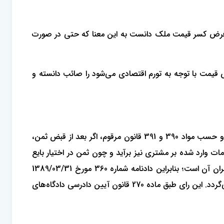
 بر فرض کسر قیمت ملک دانست به این معنا که حتی در صورت
یش قیمت با توجه به تورم اقتصادی می‌شود را صائب دانسته و
، بیع فاسد اثری در تملک ندارد، یعنی مبیع و ثمن کماکان در مالکیت بایع و مشتری باقی می‌ماند و حسب مواد 390 و 391 قانون مرقوم، اگر بعد از قبض ثمن،
مات وارد شده بر مشتری نیز برآید و چون ثمن در اختیار بایع
بوده است در صورت کاهش ارزش ثمن و اثبات آن، با توجه به اطلاق عنوان غرامات در ماده 391 قانون مدنی بایع قانوناً ملزم به جبران آن است؛ بنابراین دادنامه شماره 360 مورخ 1389/03/31
شعبه یازدهم دادگاه تجدیدنظر استان آذربایجان غربی در حدی که با این نظر انطباق دارد به اکثریت آراء صحیح و قانونی تشخیص می‌گردد. این رای طبق ماده 270 قانون آیین دادرسی دادگاه‌های