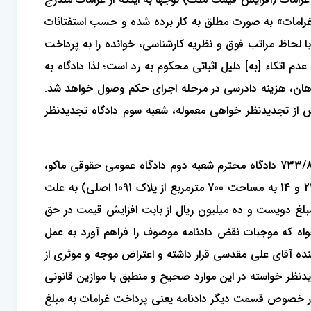
ارت «غرامات» به صورت مطلق به کار برده شده و حسب استفتائات
ز خواهد بود؛ لذا دادگاه با لحاظ مراتب فوق و نظریه کارشناسی، خوانده را به پرداخت
م اتکاء [به] دلیل اثباتی محکوم به رد است؛ لذا دادگاه به
شدن خواهان، هزینه دادرسی در مرحله اجرای حکم وصول خواهد شد.
 از تجدیدنظر خواهی معموله، شعبه سوم دادگاه تجدیدنظر
در مورد تجدیدنظر خواهی آقای علی مقدسی به طرفیت آقای سلیمان قاسم‌زاده از دادنامه شماره 914/88 صادره در پرونده کلاسه 733/88 دادگاه محترم شعبه دوم دادگاه عمومی حقوقی ماکو،
مبنی بر صدور حکم به بطلان معامله موضوع قرارداد عادی مورخ 1386/6/13 (دو قطعه زمین خالی قطعات تفکیکی به شماره‌های 23 و 14 به مساحت 700 مترمربع از پلاک 1091 اصلی) به علت
مبلغ دویست و ده میلیون ریال از بابت افزایش قیمت در حق
خواه که موجبات نقض دادنامه موصوف را فراهم آورد به عمل
نده آقای علی مقدسی قرار داشته و اعتراض موجه و موثری از
یدنظر خواسته در این موارد صحیح و منطبق با موازین قانونی
د می‌نماید و اما در خصوص قسمت دیگر دادنامه یعنی پرداخت غرامات به مبلغ