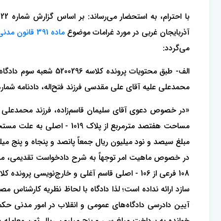
آذربایجان غربی در مورد غرامات موضوع
ماده 391 قانون مدنی
می‌گردد:
محمدعلی علیه آقای علی مقدسی فرزند فتح‌اله، دادنامه شماره 88/914 - 1388/08/30 را به این شرح صادر نموده اس
مساحت هفتصد مترمربع از پلا
مبلغ سیصد و نود میلیون ریال جمعاً پانصد و پنجاه و پنج میلی
خوانده به پرداخت مبلغ سی و پنج میلیون ریال ثمن معامله 