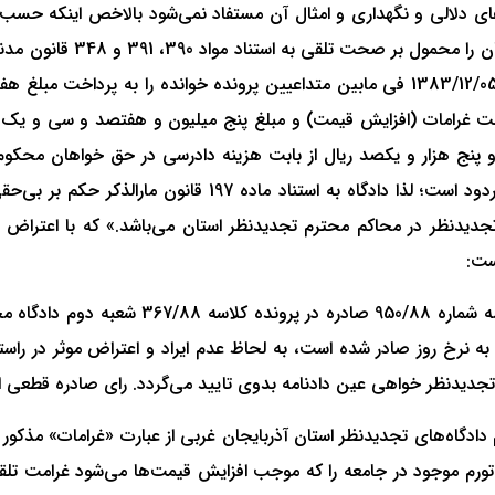
ای دلالی و نگهداری و امثال آن مستفاد نمی‌شود بالاخص اینکه حسب است
انقلاب در امور مدنی، ضمن صدور حکم بر بطلان بیع مورخ 1383/12/05 فی مابین متداعیین پرو
ابت غرامات (افزایش قیمت) و مبلغ پنج میلیون و هفتصد و سی و یک‌ه
دادگاه به جهت صدور حکم بر بطلان دعوی و قطعیت آن مردود اس
دیدنظر در محاکم محترم تجدیدنظر استان می‌باشد.» که با اعتراض م
«تجدیدنظر خواهی آقای هوشنگ فتح‌اله‌زاده نس
دیدنظر خواهی عین دادنامه بدوی تایید می‌گردد. رای صادره قطعی 