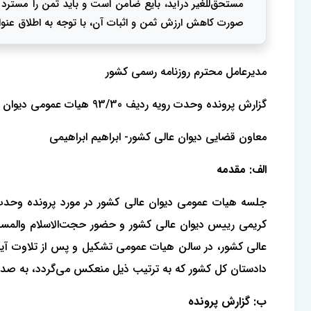
مستحق‌للغیر درآید، بایع ضامن است و باید ثمن را مسترد 
صورت کاهش ارزش ثمن و اثبات آن، با توجه به اطلاق عنوان غرامات در ماده 391 قانون مدنی بایع ق
مدیرعامل محترم روزنامه رسمی کشور
گزارش پرونده وحدت رویه ردیف 93/30 هیات عمومی دیوان عالی کشور با مقدمه مربوط و رای آن به شرح ذیل تنظیم و جهت چاپ و نشر ایفاد می‌گردد.
معاون قضایی دیوان عالی کشور- ابراهیم ابراهیمی
الف: مقدمه
کریمی رییس دیوان عالی کشور و حضور حجت‌الاسلام والمسلم
عالی کشور، در سالن هیات عمومی تشکیل و پس از تلاوت آیا
دادستان کل کشور که به ترتیب ذیل منعکس می‌گردد، به صدور رای وحدت رویه شمار
ب: گزارش پرونده