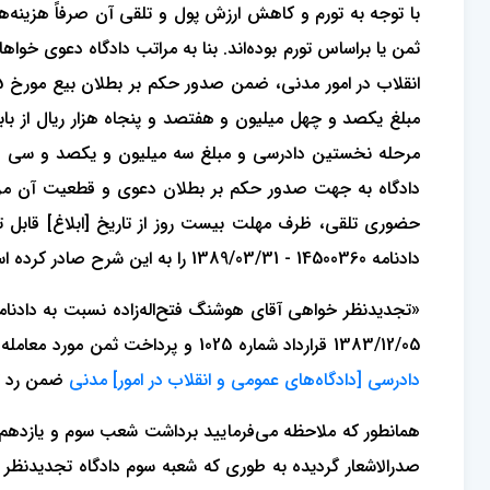
با توجه به تورم و کاهش ارزش پول و تلقی آن صرفاً هزینه‌ه
مبلغ یکصد و چهل میلیون و هفتصد و پنجاه هزار ریال از ب
حضوری تلقی، ظرف مهلت بیست روز از تاریخ [ابلاغ] قابل تج
دادنامه 14500360 - 1389/03/31 را به این شرح صادر کرده است:
1383/12/05 قرارداد شماره 1025 و پرداخت ثمن مورد معامله به نرخ روز صادر شده است، به لحاظ عدم ایراد و اعتراض موثر در راستای نقض دادنامه وارد نبوده به استناد
دادرسی [دادگاه‌های عمومی و انقلاب در امور] مدنی
ضمن رد تج