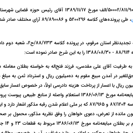
با احترام، به استحضار می‌رساند: بر اساس گزارش شماره /811/9022
، طی پرونده‌های کلاسه 5200296 
الف- طبق محتویات پرونده کلاسه 0296
ت:
ک 1019 - اصلی به علت مستحق‌للغیر در آمدن مبیع مقوم به ده‌میلیون ریال و استرداد
ون ریال با اعسار از پرداخت هزینه دادرسی اولاً، در خصوص اعسار سابق 
108 فرعی از 106 - اصلی قاسم آغلی و خارج‌نویسی پرونده کلاسه 87/1204 و 87/965 ک
در حق خواهان محکوم و اعلام می‌دارد مضاف بر آن در خصوص مطالبه غر