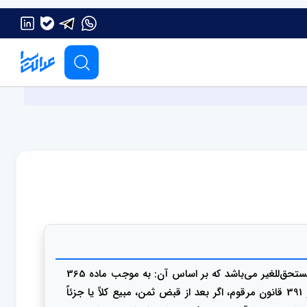
رای وحدت رویه شماره 733 هیات عمومی دیوان عالی کشور در خصوص مسئولیت بایع در جبران کاهش ارزش ثمن در بیع فاسد و مستحق‌للغیر می‌باشد که بر اساس آن: به موجب ماده 365
قانون مدنی، بیع فاسد اثری در تملک ندارد، یعنی مبیع و ثمن کماکان در مالکیت بایع و مشتری باقی می‌ماند و حسب مواد 390 و 391 قانون مرقوم، اگر بعد از قبض ثمن، مبیع کلاً یا جزئاً