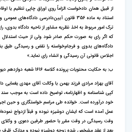
از قبیل همان دادخواست الزاماً روی اوراق چاپی تنظیم یا او
استناد به ماده 356 قانون آیین‌دادرسی دادگاه
ترک امور مربوط به اخذ نظریه مشاور از ناحیه دادگاه بدوی، را
که اگر رای به صورت حکم صادر شود ولی از حیث استدلال و 
اجلاس قانونی آن رسیدگی و انشاء رای نماید.»
ب: به حکایت محتویات پرونده کلاسه 1616 شعبه دوازدهم دیوان ‌عالی کشور
آقای بهزاد مرادی فرزند بهمن با وکالت آقای مهدی یغمایی د
خود درآورده است. خوانده طی مراسم خواستگاری و حین اجرای
وقت رسیدگی در وقت مقرر با حضور طرفین دعوی و وکلای آ
بعد از عقد مشخص شده زوجه دوشیزه نبوده و مدارک ظرف ی