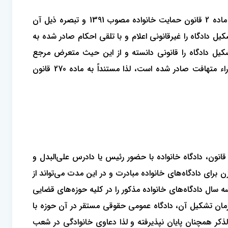
همان‌طور که ملاحظه می‌فرمایید شعبه بیست و یکم دیوان عالی کشور به دلالت دادنامه شماره 100183 - 1393/12/24 با استناد به ماده 2 قانون حمایت خانواده مصوب 1391 و تبصره ذیل آن
ل دادگاه را غیرقانونی اعلام و با تلقی احکام صادر شده به
تشکیل دادگاه را قانونی دانسته و از این حیث متعرض مرجع
رسیدگی‌کننده نشده است که چون با این ترتیب از شعب مختلف دیوان‌عالی کشور در موارد مشابه و با اختلاف استنباط از قانون آراء متهافت صادر شده است، لذا مستنداً به ماده 270 قانون
قضات محترم استحضار دارند قانون حمایت از خانواده در اسفند ماه سال 1391 اصلاح گردید و به موجب ماده 12 این قانون، دادگاه خانواده با حضور رئیس یا دادرس علی‌البدل و
ای دادگاه‌های خانواده مبادرت و در این مدت می‌تواند از
ال دادگاه‌های خانواده مذکور را در کلیه حوزه‌های قضایی
مان تشکیل آن، دادگاه عمومی حقوقی مستقر در آن حوزه با
لذکر همچنان پایان نپذیرفته و لذا دعاوی خانوادگی در شعب