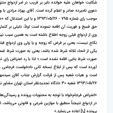
شکایت خواهان علیه خوانده دایر بر فریب در امر ازدواج من
موجب رای شماره 795 - /05/26
حق فسخ و فوریت آن اقامه ننموده است اولاً، دلیلی بر کتم
وی از ازدواج قبلی زوجه اطلاع داشته است به همین سبب نیز
نکاح نیست، یعنی بر فرض که زوجه و یا ولی وی ازدواج ق
یکی از انحاء ثلاثه شرط شده باشد، یعنی به صورت شرط ضمن 
صورت شرط بنایی اقامه نشده است.» لذا با رد اعتراض رای تج
آورده است که پس از ابلاغ نسخه ثانی دادخواست فرجامی و 
1393/05/26 شعبه 30 دادگاه تجدیدنظر استان تهران مشاور نموده، چنین رای می‌دهد:
«اعتراض فرجام‌خواه با توجه به محتویات پرونده و رسیدگی‌ها
در ازدواج نتیجتاً منطبق با موازین شرعی و قانونی می‌باشد، لذ
پرونده [را] اعاده می‌نماید.»