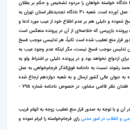
ذا دادگاه خواسته خواهان را مردود تشخیص و حکم بر بطلان
دعوی نامبرده صادر و اعلام کرده است. آقای بهزاد مرادی با وکالت آقای محمد رشوند نسبت به دادنامه یاد شده تجدیدنظرخواهی به عمل آورده است. شعبه 30 دادگاه تجدیدنظر استان تهران به
ً اقدام به فسخ ننموده و دلیلی هم بر عدم اطلاع خود از عیب مورد ادعا و
 پرونده بازپرسی که خلاصه‌ای از آن در پرونده منعکس است
صدور قرار منع تعقیب شده است ثانیاً، هر تدلیسی موجب فسخ
این تدلیس موجب فسخ نیست، مگر اینکه عدم وجود عیب به
 ازدواج نخواهد بود و در پرونده دلیلی بر اشتراط ولو به
حمد رشوند نسبت به دادنامه فوق‌الذکر فرجام‌خواهی به عمل
به دیوان عالی کشور ارسال و به شعبه دوازدهم ارجاع شده
است و هیات شعبه پس از قرائت گزارش جناب آقای سیدمهدی اسلامی عضو ممیز محترم و ملاحظه اوراق پرونده بدون تعرض به فقدان نظر قاضی مشاور، در خصوص دادنامه شماره 795 -
 آن و با توجه به صدور قرار منع تعقیب زوجه به اتهام فریب
رای فرجام‌خواسته را ابرام نموده و