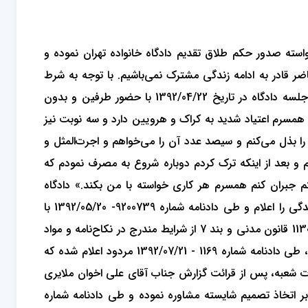
مقدم، فرزند اسداله به خواسته صدور حکم طلاق تقدیم دادگاه خانواده تهران نموده و
 قادر به ادامه زندگی مشترک نمی‌باشیم. با توجه به شرط
ضمن عقد و قاعده عسر و حرج تقاضای صدور حکم طلاق دارم.» پرونده برای رسیدگی به شعبه 235 دادگاه خانواده ارجاع شده، جلسه دادگاه در تاریخ 1392/04/22 با حضور طرفین و بدون
دیم که ثمره آن یک دختر پنج ساله است. همسرم اعتیاد شدید به کراک و هرویین دارد و سه نوبت نیز
م را بذل می‌کنم و سیصد عدد آن را می‌خواهم و اجرت‌المثل و
 و بعد از اینکه ترک کردم دوباره شروع به مصرف نمودم که
م جبران کنم همسرم هر کاری خواسته با من بکند.» دادگاه
رسیدگی‌کننده پس از صدور قرار ارجاع امر به داوری و وصول نظر آنان، در وقت فوق‌العاده و بدون حضور مشاور قضایی ختم رسیدگی را اعلام و طی دادنامه شماره 9200739- 1392/05/20 با
استناد به محتویات پرونده، مبنی بر اعتیاد خوانده به مواد مخدر مورد را از موارد عسر و حرج تشخیص داده و به استناد مواد 1119 و 1130 قانون مدنی و بند 7 از شرایط مندرج در نکاح‌نامه و مواد
27 و 28 قانون حمایت خانوده حکم طلاق زوجه را صادر نموده و تجدیدنظر خواهی زوج نیز در شعبه چهلم دادگاه تجدیدنظر تهران، طی دادنامه شماره 1169 - 1392/07/21 مردود اعلام شده که
ات شعبه، پس از قرائت گزارش جناب آقای علی اخوان ملایری
 بر اتخاذ تصمیم شایسته مشاوره نموده و طی دادنامه شماره