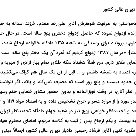
 المیرا جلوداری، فرزند غلام‌رضا در تاریخ 1392/04/08 دادخواستی به طرفیت شوهرش آقای علی‌رضا 
ه ازدواج نموده که حاصل ازدواج دختری پنج ساله است. در حال حاضر
شرکت مشاور قضایی تشکیل شده و خواهان عنوان نموده [است]: «در سال 1387 ازدواج کر
ضای طلاق دارم. من فعلاً هشتاد سکه طلای تمام بهار آزادی از مهریه‌ا
ارم اعتیاد به شیشه داشتم و … قبل از آن یک سال هم کراک می‌کشیدم
ان حدود بیست و پنج روز است که مصرف نمی‌کنم و پاکم، اگر نتوانست
 شعبه بیست و یکم ارجاع پس از ثبت به کلاسه مرقوم، اعضای محترم هی
ریه کتبی آقای فرشاد رحیمی‌ دادیار دیوان عالی کشور، اجمالاً مبنی