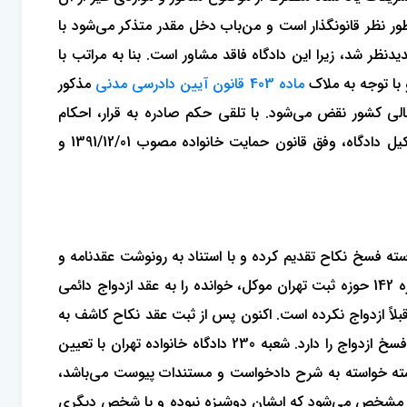
ظور نظر قانونگذار است و من‌باب دخل مقدر متذکر می‌شود با
ه تجدیدنظر شد، زیرا این دادگاه فاقد مشاور است. بنا به مراتب با
و با توجه به ملاک
ماده 403 قانون آیین دادرسی مدنی
مذکور
لی کشور نقض می‌شود. با تلقی حکم صادره به قرار، احکام
دادگاه‌های بدوی و فرجام‌خواسته را نقض و رسیدگی طبق بند ماده 405 آن قانون به دادگاه بدوی ارجاع می‌دهد که با تمهید تشکیل دادگاه، وفق قانون حمایت خانواده مصوب 1391/12/01 و
ته فسخ نکاح تقدیم کرده و با استناد به رونوشت عقدنامه و
کپی شناسنامه و اظهارنامه، توضیح داده است به موجب سند رسمی به شماره ترتیب 3258 مورخ 1392/05/18 دفتر ثبت ازدواج شماره 142 حوزه ثبت تهران موکل، خوانده را به عقد ازدواج دائمی
لاً ازدواج نکرده است. اکنون پس از ثبت عقد نکاح کاشف به
عمل آمده است که ایشان دوشیزه نبوده و قبلاً ازدواج نموده‌اند، لذا به استناد ماده 1128 قانون مدنی درخواست صدور حکم مبنی بر فسخ ازدواج را دارد. شعبه 230 دادگاه خانواده تهران با تعیین
ته خواسته به شرح دادخواست و مستندات پیوست می‌باشد،
ط مشخص می‌شود که ایشان دوشیزه نبوده و با شخص دیگری