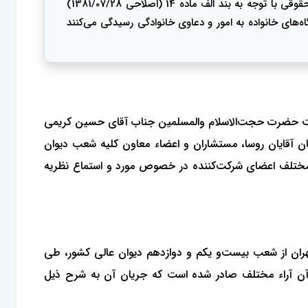
تشریفات مربوط و مقررات این قانون به امور و دعاوی خانوادگی رسیدگی می‌کند.» و با عنایت به اینکه در ترکیب دادگاه‌های عمومی حقوقی با توجه به بند الف ماده 14 (اصلاحی 1381/07/28)
ه‌های خانواده به امور و دعاوی خانوادگی رسیدگی می‌کنند
 عالی کشور در مورد پرونده وحدت رویه ردیف 94/7 راس ساعت 9 روز سه‌شنبه مورخ 1394/03/26 به ریاست حضرت حجت‌الاسلام‌ والمسلمین جناب آقای حسین کریمی
 آقایان روسا، مستشاران و اعضاء معاون کلیه شعب دیوان
ت مختلف اعضای شرکت‌کننده در خصوص مورد و استماع نظریه
قضایی ریاست محترم حوزه قضایی استان تهران از شعب بیست‌و یکم و دوازدهم دیوان عالی کشور، طی
ن آراء مختلف صادر شده است که جریان آن به شرح ذیل