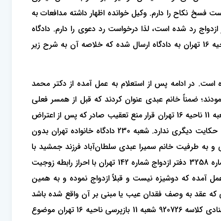
است فسخ نکاح را دارم. وکیل خوانده اظهار داشته مدافعات به
زدواج رد شده است، لذا درخواست رد دعوی را دارم. دادگاه
پرونده کیفری استنادی را مطالبه کرده است. پس از مکاتبات فراوان پرونده استنادی به کلاسه 920726 شعبه 11 بازپرسی دادسرای ناحیه 16 تهران به دادگاه ارسال شده که خلاصه آن به شرح زیر
یم دادگاه نموده است. در ادامه پس از استعلام به عمل آمده از دکتر محمد
ودند؛ ضمناً خانم عبدی عنوان کردند که قبل از همسر فعلی
ازدواج دیگری داشته‌اند که همسر ایشان نیز اذعان داشته که از این موضوع اطلاع داشته‌اند. در ادامه به تاریخ 9 آبان 1392 بازپرس شعبه 11 ناحیه 16 تهران قرار منع تعقیب صادر که پس از اعتراض
به قرار شعبه 1152 دادگاه عمومی جزایی تهران طی دادنامه شماره 1006 پرونده کلاسه 92/692 قرار صادره را تایید نموده است. پرونده حکایت دیگری ندارد. شعبه 230 دادگاه خانواده تهران بدون
ا وکالت آقای مهدی یغمایی و به طرفیت خانم سمیرا عبدی سلطان‌آباد فرزند جمشید با
وکالت آقای جمشید ابراهیمی و ایرج خلیلی و به خواسته فسخ نکاح با توجه به محتویات پرونده و ملاحظه تصویر سند ازدواج به شماره 3258 دفتر ازدواج شماره 142 تهران با احراز رابطه زوجیت
مل آمده که دوشیزه نیست و قبلاً ازدواج نموده و به همین
ی که عقد به وصف فقدان عیب یا مبنی بر آن واقع شده باشد
تدلیس است و عدم ذکر عیب تدلیس نیست و در سند ازدواج مذکور عقد مبنی بر آن واقع نشده و انکار زوجه و ملاحظه پرونده استنادی کلاسه 920726 شعبه 11 بازپرسی ناحیه 16 تهران موضوع