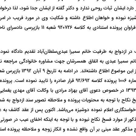
دارد ایشان ثبات روحی ندارد و دکتر گفته از ایشان جدا شود، لذا درخو
یزه نبوده و خواهان اطلاع داشته و شکایت وی در مورد فریب در امر ا
 1392/07/17 شکایتی دایر بر فریب در ازدواج به طرفیت خانم سمیرا عبدی‌سلطان‌آباد تقد
انم سمیرا عبدی‌ به اتفاق همسرشان جهت مشاوره خانوادگی مراجعه نم
کسب نظر قاضی مشاور به موجب رای شماره 396 - 1393/03/21 در خصوص دعوی آقای بهزاد مرادی ب
خواستگاری اعلام نموده دوشیزه می‌باشد. اکنون پس از عقد کاشف به ع
ر از موارد فسخ نکاح نبوده و با توجه به اینکه اخفای عیب در صورت