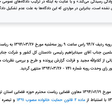
شده است، بنابراین در مواردی که این دادگاه‌ها به علت عدم تشکیل دادگا
جلسه هیات عمومی دیوان
لمین جناب آقای سیدابراهیم رئیسی دادستان کل کشور و شرکت جنابان
تی از کلام‌الله مجید و قرائت گزارش پرونده و طرح و بررسی نظریا
 741 - 1394/03/26 منتهی گردید.
با احترام معروض می‌دارد: براساس گزارش شماره 9001/45/8 مورخ 1394/02/19 معاون 
ماده 2 قانون حمایت خانواده مصوب 1391
و تبصره آ