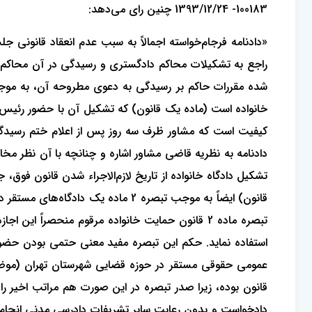
100183- 1393/12/24 چنین رای می‌دهد:
«دادنامه فرجام‌خواسته اجمالاً به سبب عدم انعقاد قانونی ج
کیفیت است که مشاور ظرف سه روز پس از اعلام ختم رسیدگی ب
تشکیل دادگاه خانواده از تاریخ لازم‌الاجراء شدن قانون فوق،
قانون) ایضاً به موجب تبصره 2 ماده
تبصره ماده 2 قانون حمایت خانواده مرقوم منحصرا
استفاده نماید. حکم این تبصره مفید معنی حتمی بودن حضور م
عمومی حقوقی مستقر در حوزه قضایی شهرستان تهران (موضو
دادخواست و بدون رعایت سایر تشریفات دادرسی مدنی انجام م