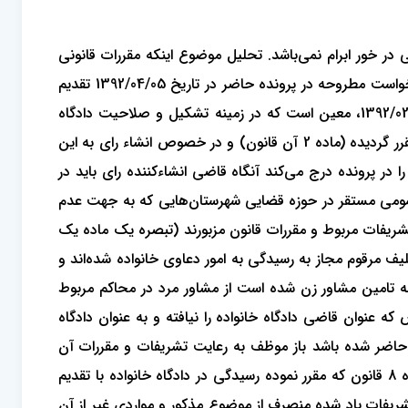
 در خور ابرام نمی‌باشد. تحلیل موضوع اینکه مقررات قانونی
راجع به تشکیلات محاکم دادگستری و رسیدگی در آن محاکم از مصادیق موازین راجع به نظم عمومی و رعایت آنها الزامی است. دادخواست مطروحه در پرونده حاضر در تاریخ 1392/04/05 تقدیم
شده مقررات حاکم بر رسیدگی به دعوی مطروحه آن، به موجب قانون حمایت خانواده مصوب 1391/12/01 و لازم‌الاجراء از تاریخ 1392/02/07، معین است که در زمینه تشکیل و صلاحیت دادگاه
خانواده است (ماده یک قانون) که تشکیل آن با حضور رئیس یا دادرس علی‌البدل و قاضی مشاور زن (در صورت تعذر مشاور مرد) مقرر گردیده (ماده 2 آن قانون) و در خصوص انشاء رای به این
ر پرونده درج می‌کند آنگاه قاضی انشاءکننده رای باید در
 مخالف باشد با ذکر دلیل نظریه را رد کند. (ماده 2 فوق) حتی دادگاه‌های عمومی مستقر در حوزه قضایی شهرستان‌هایی که به جهت عدم
ت تشریفات مربوط و مقررات قانون مزبورند (تبصره یک ماده یک
 رعایت تکلیف مرقوم مجاز به رسیدگی به امور دعاوی خانواده شده‌اند و
وظف به تامین مشاور زن شده است از مشاور مرد در محاکم مربوط
 عنوان قاضی دادگاه خانواده را نیافته و به عنوان دادگاه
اضر شده باشد باز موظف به رعایت تشریفات و مقررات آن
قانون بوده، زیرا صدر تبصره در این صورت هم مراتب اخیر را از زمان اجرای این قانون که 1392/07/02 می‌باشد ملحوظ داشته و ماده 8 قانون که مقرر نموده رسیدگی در دادگاه خانواده با تقدیم
ریفات یاد شده منصرف از موضوع مذکور و مواردی غیر از آن