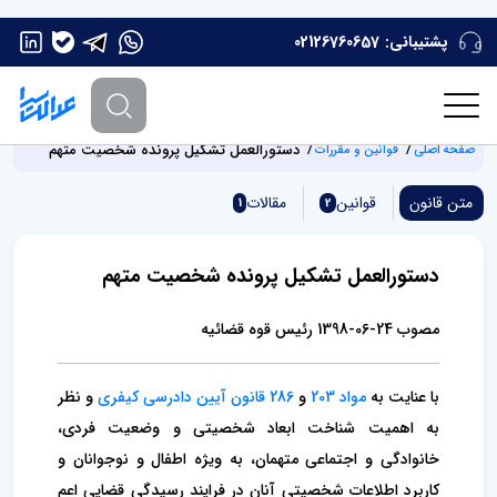
پشتیبانی:
02126760657
دستورالعمل تشکیل پرونده شخصیت متهم
صفحه اصلی
قوانین و مقررات
متن قانون
قوانین
مقالات
1
2
دستورالعمل تشکیل پرونده شخصیت متهم
مصوب 24-06-1398 رئیس قوه قضائیه
با عنایت به
مواد 203
و
286 قانون آیین دادرسی کیفری
و نظر
به اهمیت شناخت ابعاد شخصیتی و وضعیت فردی،
خانوادگی و اجتماعی متهمان، به ویژه اطفال و نوجوانان و
کاربرد اطلاعات شخصیتی آنان در فرایند رسیدگی قضایی اعم