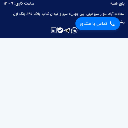
پنج شنبه
ساعت کاری: 9 - 13
سعادت آباد، بلوار سرو غربی، بین چهارراه سرو و میدان کتاب، پلاک ۱۴۵، زنگ اول
تماس با مشاور
پشتیبانی:
02126760657
لینک های مفید
مطالب حقوقی
محاسبات حقوقی
قوانین
سوالات متداول
درباره ما
برچسب ها
دعاوی ملکی
دعاوی حقوقی
دعاوی خانواده
دعاوی کیفری
دعاوی تجاری
دعاوی امور حسبی