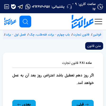
ساعت کاری: 9 -
پشتیبانی:
02126760657
17
قوانین
قانون تجارت
باب چهارم - برات، فته‌طلب، چک
فصل اول - برات
مب
متن قانون
ماده ۲۸۱
قانون تجارت
اگر روز دهم تعطیل باشد اعتراض روز بعد آن به عمل
خواهد آمد.
قبلی
بعدی