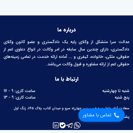
درباره ما
عدالت سرا متشکل از وکلای پایه یک دادگستری و عضو کانون وکلای
دادگستری، دارای چندین سال سابقه در امر وکالت در انواع دعاوی اعم از
حقوقی، ملکی، خانواده، کیفری و ... آماده ارائه خدمت در تمامی زمینه‌های
حقوقی اعم از ارائه مشاوره و قبول وکالت می‌باشد.
ارتباط با ما
شنبه تا چهارشنبه
ساعت کاری: 9 - 17
پنج شنبه
ساعت کاری: 9 - 13
سعادت آباد، بلوار سرو غربی، بین چهارراه سرو و میدان کتاب، پلاک ۱۴۵، زنگ اول
تماس با مشاور
پشتیبانی:
02126760657