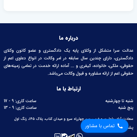
درباره ما
عدالت سرا متشکل از وکلای پایه یک دادگستری و عضو کانون وکلای
دادگستری، دارای چندین سال سابقه در امر وکالت در انواع دعاوی اعم از
حقوقی، ملکی، خانواده، کیفری و ... آماده ارائه خدمت در تمامی زمینه‌های
حقوقی اعم از ارائه مشاوره و قبول وکالت می‌باشد.
ارتباط با ما
شنبه تا چهارشنبه
ساعت کاری: 9 - 17
پنج شنبه
ساعت کاری: 9 - 13
سعادت آباد، بلوار سرو غربی، بین چهارراه سرو و میدان کتاب، پلاک ۱۴۵، زنگ اول
تماس با مشاور
پشتیبانی:
02126760657