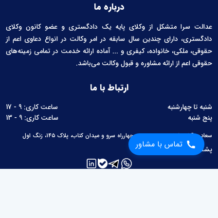
درباره ما
عدالت سرا متشکل از وکلای پایه یک دادگستری و عضو کانون وکلای
دادگستری، دارای چندین سال سابقه در امر وکالت در انواع دعاوی اعم از
حقوقی، ملکی، خانواده، کیفری و ... آماده ارائه خدمت در تمامی زمینه‌های
حقوقی اعم از ارائه مشاوره و قبول وکالت می‌باشد.
ارتباط با ما
شنبه تا چهارشنبه
ساعت کاری: 9 - 17
پنج شنبه
ساعت کاری: 9 - 13
سعادت آباد، بلوار سرو غربی، بین چهارراه سرو و میدان کتاب، پلاک ۱۴۵، زنگ اول
تماس با مشاور
پشتیبانی:
02126760657
لینک های مفید
مطالب حقوقی