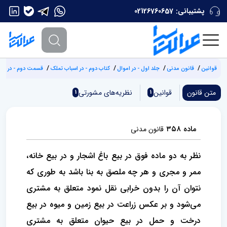
پشتیبانی:
02126760657
قوانین
قانون مدنی
جلد اول - در اموال
کتاب دوم - در اسباب تملک
قسمت دوم - در عقود
متن قانون
قوانین
نظریه‌های مشورتی
1
1
ماده ۳۵۸
قانون مدنی
نظر به دو ماده فوق در بیع باغ اشجار و در بیع خانه،
ممر و مجری و هر چه ملصق به بنا باشد به طوری که
نتوان آن را بدون خرابی نقل‌ نمود متعلق به مشتری
می‌شود و بر عکس زراعت در بیع زمین و میوه در بیع
درخت و حمل در بیع حیوان متعلق به مشتری