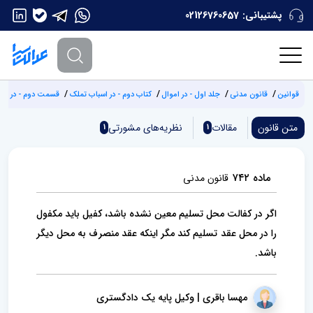
پشتیبانی:
02126760657
قوانین
قانون مدنی
جلد اول - در اموال
کتاب دوم - در اسباب تملک
قسمت دوم - در عقود
متن قانون
مقالات
نظریه‌های مشورتی
1
1
ماده ۷۴۲
قانون مدنی
اگر در کفالت محل تسلیم معین نشده باشد، کفیل باید مکفول
را در محل عقد تسلیم کند مگر اینکه عقد منصرف به محل دیگر
باشد.
مهسا باقری | وکیل پایه یک دادگستری