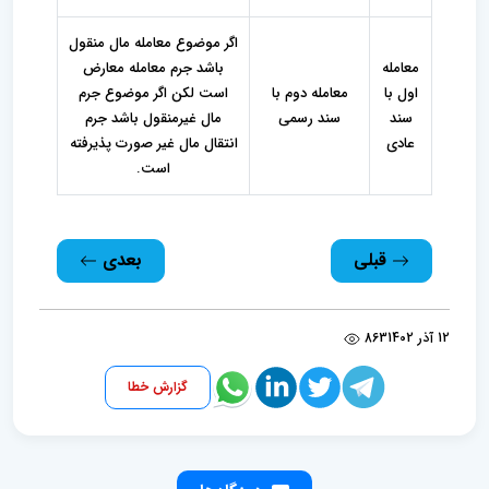
اگر موضوع معامله مال منقول
معامله
باشد جرم معامله معارض
اول با
معامله دوم با
است لکن اگر موضوع جرم
سند
سند رسمی
مال غیرمنقول باشد جرم
عادی
انتقال مال غیر صورت پذیرفته
است.
قبلی
بعدی
12 آذر 1402
863
گزارش خطا