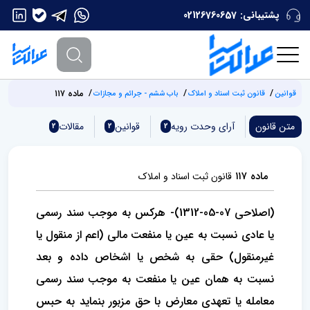
پشتیبانی:
02126760657
ماده ۱۱۷
قوانین
قانون ثبت اسناد و املاک
باب ششم - جرائم و مجازات
متن قانون
آرای وحدت‌ رویه
قوانین
مقالات
2
2
2
ماده ۱۱۷
قانون ثبت اسناد و املاک
(اصلاحی 07-05-1312)- هرکس به موجب سند رسمی
یا عادی نسبت به عین یا منفعت مالی (اعم از منقول یا
غیرمنقول) حقی به شخص یا اشخاص داده و بعد
نسبت به‌‌ همان عین یا منفعت به موجب سند رسمی
معامله یا تعهدی معارض با حق مزبور بنماید به حبس