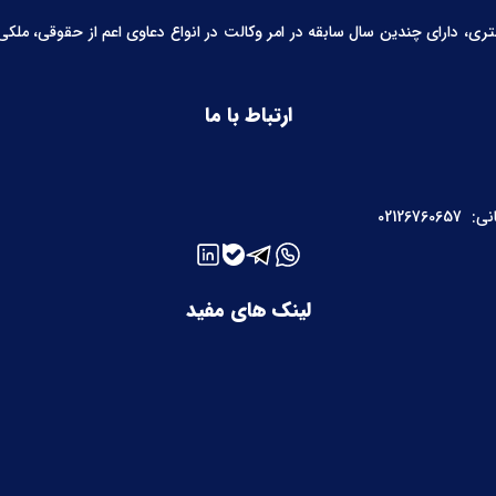
 دارای چندین سال سابقه در امر وکالت در انواع دعاوی اعم از حقوقی، ملکی، خ
ارتباط با ما
نی:
02126760657
لینک های مفید