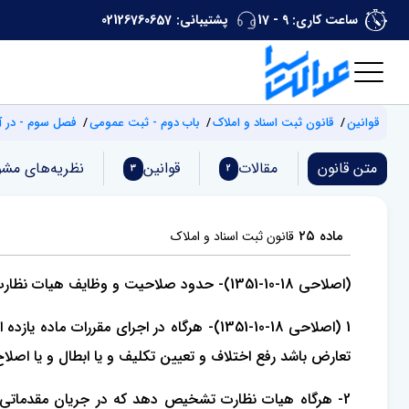
ساعت کاری: 9 - 17
پشتیبانی:
02126760657
قوانین
قانون ثبت اسناد و املاک
باب دوم - ثبت عمومی
فصل سوم - در آ
متن قانون
مقالات
قوانین
نظریه‌های مشو
3
2
ماده ۲۵
قانون ثبت اسناد و املاک
(اصلاحی 18-10-1351)- حدود صلاحیت و وظایف هیات نظارت بدین قرار است:
1 (اصلاحی 18-10-1351)- هرگاه در اجراﻯ م
تعارض باشد رفع اختلاف و تعیین تکلیف و یا ابطال و یا اصل
2- هرگاه هیات نظارت تشخیص دهد که در جریان مقدماتی ثب