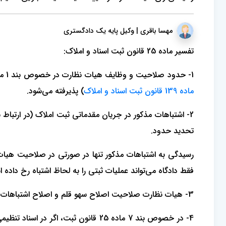
مهسا باقری | وکیل پایه یک دادگستری
تفسیر ماده 25 قانون ثبت اسناد و املاک:
1- حدود صلاحیت و وظایف هیات نظارت در خصوص بند 1 ماده 25، صرفاً در خصوص املاک مجهول‌المالک است چراکه هم اکنون صرفاً تقاضای ثبت املاک مجهول‌المالک (
ماده 139 قانون ثبت اسناد و املاک
) پذیرفته می‌شود.
تحدید حدود.
رسیدگی به اشتباهات مذکور تنها در صورتی در صلاحیت هیات 
فقط دادگاه می‌تواند عملیات ثبتی را به لحاظ اشتباه رخ داده
3- هیات نظارت صلاحیت اصلاح سهو قلم و اصلاح اشتباهات مندرج در بند 3 ماده 25 را پس از رسیدگی و احراز وقوع اشتباه نیز دارد.
4- در خصوص بند 7 ماده 25 قانون ث