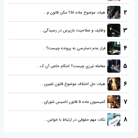
2
هیات موضوع ماده 251 مکرر قانون م...
3
وظایف و صلاحیت بازپرس در رسیدگی...
4
قرار عدم دسترسی به پرونده چیست؟...
5
معامله غرری چیست؟ احکام خاص آن ک...
6
هیات حل اختلاف موضوع قانون تعیین...
7
کمیسیون ماده 5 قانون تاسیس شورای...
8
نکات مهم حقوقی در ارتباط با خواس...