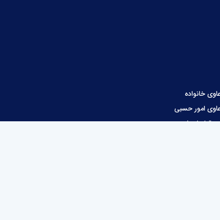
اوی خانواده
اوی امور حسبی
ور قراردادها