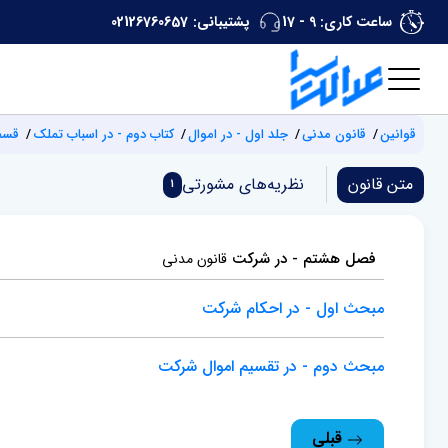
ساعت کاری: 9 - 17
پشتیبانی:
02126760657
قوانین
قانون مدنی
جلد اول - در اموال
کتاب دوم - در اسباب تملک
قسمت
متن قانون
نظریه‌های مشورتی
1
فصل هشتم - در شرکت
قانون مدنی
مبحث اول - در احکام شرکت
مبحث دوم - در تقسیم اموال شرکت
قبلی