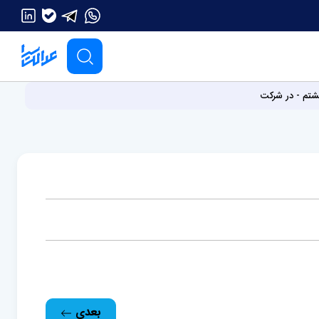
تم - در شرکت
بعدی