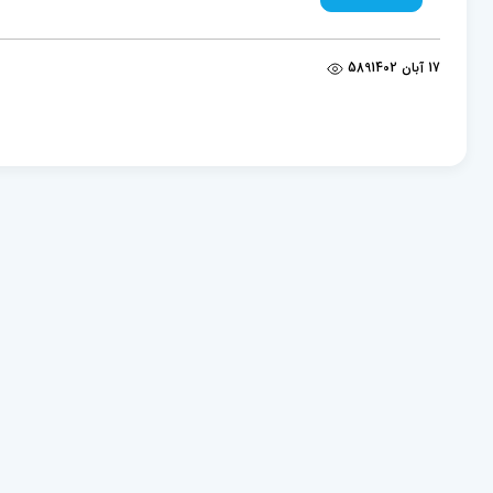
17 آبان 1402
589