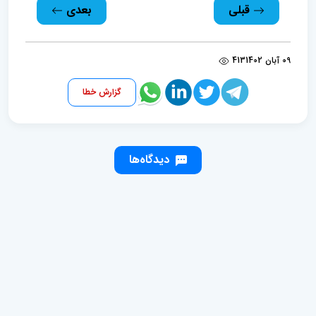
قبلی
بعدی
09 آبان 1402
413
گزارش خطا
دیدگاه‌ها