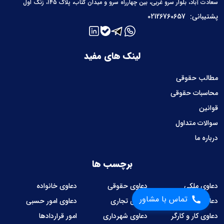
سعادت آباد، بلوار سرو غربی، بین چهارراه سرو و میدان کتاب، پلاک ۱۴۵، زنگ اول
پشتیبانی:
02126760657
لینک های مفید
مطالب حقوقی
محاسبات حقوقی
قوانین
سوالات متداول
درباره ما
برچسب ها
دعاوی ملکی
دعاوی حقوقی
دعاوی خانواده
تماس با مشاور
دعاوی کیفری
دعاوی تجاری
دعاوی امور حسبی
دعاوی کار و کارگر
دعاوی شهرداری
امور قراردادها