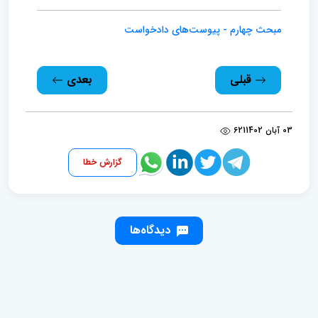
مبحث چهارم - پیوست‌های دادخواست
قبلی
بعدی
03 آبان 1402
621
گزارش خطا
دیدگاه‌ها