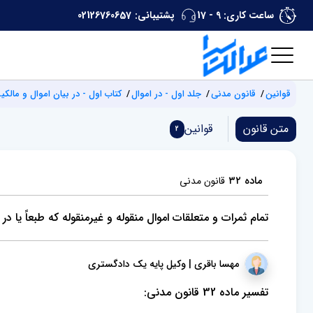
ساعت کاری: 9 - 17
پشتیبانی:
02126760657
قوانین
قانون مدنی
جلد اول - در اموال
کتاب اول - در بیان اموال و مالک
متن قانون
قوانین
2
ماده ۳۲
قانون مدنی
تمام ثمرات و متعلقات اموال منقوله و غیر‌منقوله که طبعاً یا
مهسا باقری | وکیل پایه یک دادگستری
تفسیر ماده 32 قانون مدنی: