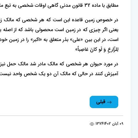
مطابق با ماده 32 قانون مدنی گاهی اوقات شخصی به تبع مالکیت بر مالی، مالک مال دیگر می‌شود که بدان مالکیت تبعی می‌گویند. که در زمین یا حیوان مورد تصور است.
در خصوص زمین قاعده این است که هر شخصی که مالک زمی
یعنی اگر چیزی که در زمین است محصولی باشد که از اصله
است، در این بین «علی» بذر متعلق به «اکبر» را در زمین خو
لِلزّارعِ وَ لَو کانَ غاصِباً»
در مورد حیوان هر شخصی که مالک مادر شد مالک حمل نیز 
آمیزش کنند در حالی که مالک آن دو یک شخص واحد نیست ح
قبلی
09 آبان 1402
1374