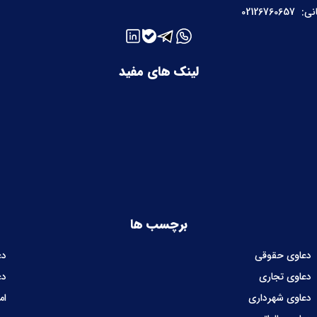
نی:
02126760657
لینک های مفید
برچسب ها
دعاوی حقوقی
دع
دعاوی تجاری
دع
دعاوی شهرداری
ام