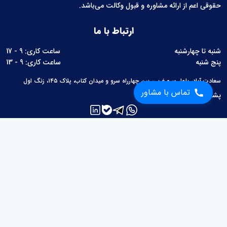
حقوقی اعم از ارائه مشاوره و قبول وکالت می‌باشد.
ارتباط با ما
شنبه تا چهارشنبه
ساعت کاری: 9 - 17
پنج شنبه
ساعت کاری: 9 - 13
سعادت آباد، بلوار سرو غربی، بین چهارراه سرو و میدان کتاب، پلاک ۱۴۵، زنگ اول
تماس با مشاور
پشتیبانی:
02126760657
لینک های مفید
مطالب حقوقی
محاسبات حقوقی
قوانین
سوالات متداول
درباره ما