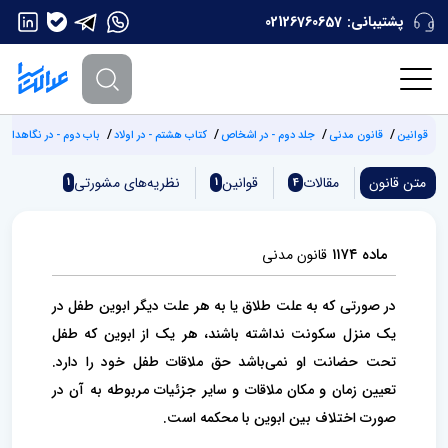
پشتیبانی:
02126760657
قوانین
قانون مدنی
جلد دوم - در اشخاص
کتاب هشتم - در اولاد
باب دوم - ‌در نگاهداری
متن قانون
مقالات
قوانین
نظریه‌های مشورتی
1
1
4
ماده ۱۱۷۴
قانون مدنی
در صورتی که به علت طلاق یا به هر علت دیگر ابوین طفل در
یک منزل سکونت نداشته باشند، هر یک از ابوین که طفل
تحت‌ حضانت او نمی‌باشد حق ملاقات طفل خود را دارد.
تعیین زمان و مکان ملاقات و سایر جزئیات مربوطه به آن در
صورت اختلاف بین ابوین با محکمه ‌است.