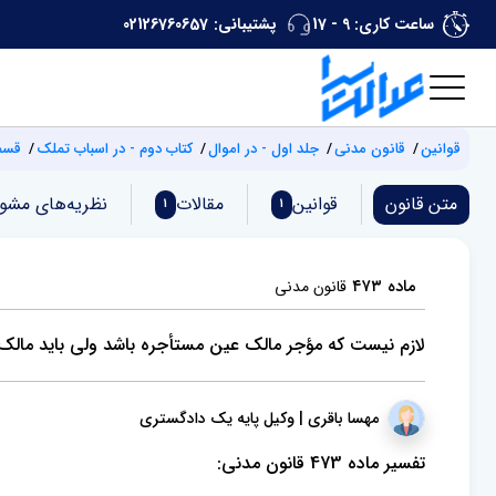
ساعت کاری: 9 - 17
پشتیبانی:
02126760657
قوانین
قانون مدنی
جلد اول - در اموال
کتاب دوم - در اسباب تملک
قسمت
متن قانون
قوانین
مقالات
نظریه‌های مشو
1
1
ماده ۴۷۳
قانون مدنی
لازم نیست که مؤجر مالک عین مستأجره باشد ولی باید مالک 
مهسا باقری | وکیل پایه یک دادگستری
تفسیر ماده 473 قانون مدنی: