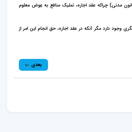
قد اجاره موجر می‌بایست مالک منافع عین مستاجره باشد اعم از آنکه مالک عین مستاجره باشد یا خیر (بنابر ماده 473 قانون مدنی) چراکه عقد اجاره، تملیک منافع به عِوض معلوم
ی وجود دارد مگر آنکه در عقد اجاره، حق انجام این امر از
بعدی