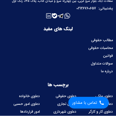
سعادت آباد، بلوار سرو غربی، بین چهارراه سرو و میدان کتاب، پلاک ۱۴۵، زنگ اول
پشتیبانی:
02126760657
لینک های مفید
مطالب حقوقی
محاسبات حقوقی
قوانین
سوالات متداول
درباره ما
برچسب ها
دعاوی ملکی
دعاوی حقوقی
دعاوی خانواده
تماس با مشاور
دعاوی کیفری
دعاوی تجاری
دعاوی امور حسبی
دعاوی کار و کارگر
دعاوی شهرداری
امور قراردادها