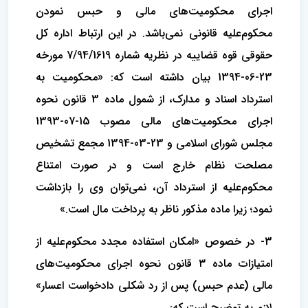
اجرای محکومیت‌های مالی و حبس نمودن
محکوم‌علیه قانونی نمی‌باشد. در این ارتباط اداره کل
حقوقی قوه قضاییه در نظریه شماره 7/94/1619 مورخه
23-06-1394 بیان داشته است که: «محکومیت به
استرداد اسناد و مدارک، از شمول ماده 3 قانون نحوه
اجرای محکومیت‌های مالی مصوب 15-07-1393
مجلس شورای اسلامی و 23-03-1394 مجمع تشخیص
مصلحت نظام خارج است و در صورت امتناع
محکوم‌علیه از استرداد آن، نمی‌توان وی را بازداشت
نمود؛ زیرا ماده مذکور ناظر به پرداخت مال است.»
3- در خصوص «امکان استفاده مجدد محکوم‌علیه از
امتیازات ماده ۳ قانون نحوه اجرای محکومیت‌های
مالی (عدم حبس) پس از رد شکلی دادخواست اعسار»
لازم به توضیح است که: