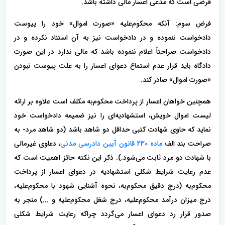
فرضى است که مدعى اعسار مالى داشته باشد.
فرض سوم: آنکه محکوم‌علیه «صورت اموال» خود را پیوست
دادخواست ننموده و در دادخواست نیز به آن استناد نکرده و در
دادخواست صراحتاً اعلام ننموده باشد که مالى ندارد در این صورت
دادگاه باید قرار عدم استماع دعواى اعسار را به علت پیوست نبودن
«صورت اموال» صادر کند.
همچنین خواهان اعسار از پرداخت محکوم‌به مکلف است علاوه بر ارائه
لیست اموال خویش، استشهادیه‌ای را نیز ضمیمه دادخواست خود
نماید که حاوی شهادت کتبی حداقل دو شاهد باشد (دو شاهد مرد- به
صراحت بند الف
ماده 230 قانون آیین دادرسی مدنی
، دعاوی غیرمالی
با شهادت دو مرد ثابت می‌شود.). ذکر این نکته حائز اهمیت است که
عدم رعایت شرایط شکلی استشهادیه در دعوای اعسار از پرداخت
محکوم‌به (درج دقیق محکوم‌به، نحوه آشنایی شهود با محکوم‌علیه،
درج میزان درآمد محکوم‌علیه، درج شغل محکوم‌علیه و ...) منجر به
صدور قرار رد دعوای اعسار می‌گردد چراکه رعایت شرایط شکلی