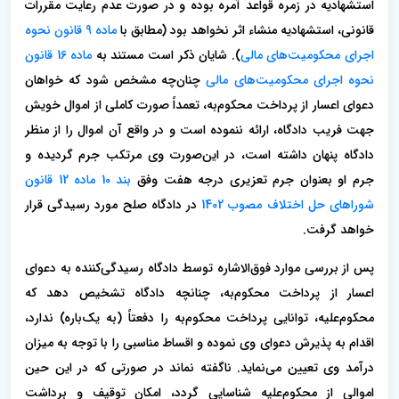
استشهادیه در زمره قواعد آمره بوده و در صورت عدم رعایت مقررات
قانونی، استشهادیه منشاء اثر نخواهد بود (مطابق با
ماده 9 قانون نحوه
اجرای محکومیت‌های مالی
). شایان ذکر است مستند به
ماده 16 قانون
نحوه اجرای محکومیت‌های مالی
چنان‌چه مشخص شود که خواهان
دعوای اعسار از پرداخت محکوم‌به، تعمداً صورت کاملی از اموال خویش
جهت فریب دادگاه، ارائه ننموده است و در واقع آن اموال را از منظر
دادگاه پنهان داشته است، در این‌صورت وی مرتکب جرم گردیده و
جرم او بعنوان جرم تعزیری درجه هفت وفق
بند 10 ماده 12 قانون
شوراهای حل اختلاف مصوب 1402
در دادگاه صلح مورد رسیدگی قرار
خواهد گرفت.
پس از بررسی موارد فوق‌الاشاره توسط دادگاه رسیدگی‌کننده به دعوای
اعسار از پرداخت محکوم‌به، چنانچه دادگاه تشخیص دهد که
محکوم‌علیه، توانایی پرداخت محکوم‌به را دفعتاً (به یک‌باره) ندارد،
اقدام به پذیرش دعوای وی نموده و اقساط مناسبی را با توجه به میزان
درآمد وی تعیین می‌نماید. ناگفته نماند در صورتی که در این حین
اموالی از محکوم‌علیه شناسایی گردد، امکان توقیف و برداشت