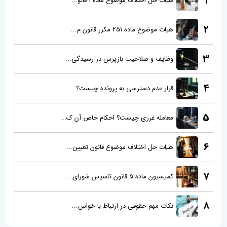
1
هیات حل اختلاف موضوع ماده 1 قانو...
2
هیات موضوع ماده 251 مکرر قانون م...
3
وظایف و صلاحیت بازپرس در رسیدگی...
4
قرار عدم دسترسی به پرونده چیست؟...
5
معامله غرری چیست؟ احکام خاص آن ک...
6
هیات حل اختلاف موضوع قانون تعیین...
7
کمیسیون ماده 5 قانون تاسیس شورای...
8
نکات مهم حقوقی در ارتباط با خواس...