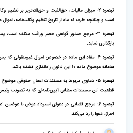
تبصره ۲-
میزان مالیات، حق‌الثبت و حق‌التحریر بر تنظیم و
است و چنانچه ظرف نه ماه از تاریخ تنظیم وکالت‌نامه، اموال 
تبصره ۳-
مرجع صدور گواهی حصر وراثت مکلف است، پس از 
بارگذاری نماید.
تبصره ۴-
مفاد این ماده در خصوص اموال غیرمنقولی که پس ا
سامانه موضوع ماده 10 این قانون راه‌اندازی نشده باشد.
تبصره ۵-
دعاوی مربوط به مستندات اعمال حقوقی موضوع این 
قطعیت این مستندات مطابق آیین‌نامه‌ای که به تصویب رئی
تبصره ۶-
مرجع قضایی در دعوای استرداد عوض یا عوضین اعم
احراز، دعوا را رد می‌کند.