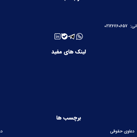
نی:
02126760657
لینک های مفید
برچسب ها
دعاوی حقوقی
دع