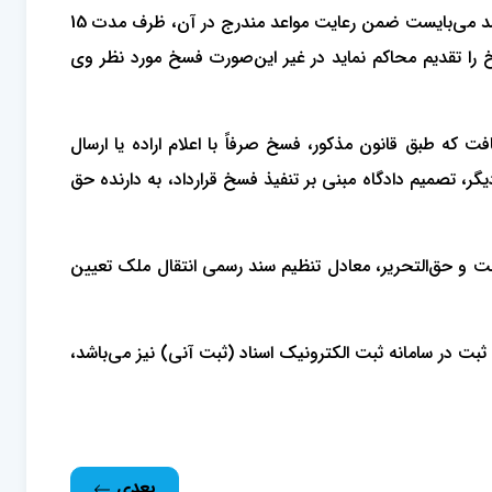
4- مطابق با تبصره 1 ماده 1 قانون الزام به ثبت رسمی معاملات اموال غیرمنقول، در صورتی که فروشنده، حق فسخ معامله را داشته باشد می‌بایست ضمن رعایت مواعد مندرج در آن، ظرف مدت 15
 ارسال اظهارنامه نیز دادخواست تنفیذ فسخ را تقدیم محاکم نماید در غیر این‌صورت فسخ مورد نظر وی
دین نتیجه دست یافت که طبق قانون مذکور، فسخ صرفاً با اعلام اراده یا ارسال
یگر، تصمیم دادگاه مبنی بر تنفیذ فسخ قرارداد، به دارنده حق
یرمنقول مصوب 1403، تنها در وکالت بلاعزل، مالیات حق‌الثبت و حق‌التحریر، معادل تنظیم سند رسمی انتقال ملک تعیین
نیازمند ثبت در سامانه ثبت الکترونیک اسناد (ثبت آنی) نیز می‌باشد،
بعدی