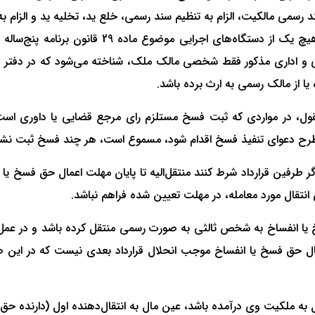
سند رسمی مالکیت، الزام به تنظیم سند رسمی، خلع ید، تخلیه ید و الزا
همچنین اسناد ثبت نشده راجع به اعمال حقوقی مذک
 و در مراجع قضایی و اداری مذکور فقط شخصی مالک ملک، شناخته می‌شود که در 
یا از مالک رسمی به ارث برده باشد.
ول، در مواردی که ثبت فسخ مستلزم رای مرجع قضایی یا داوری است،
ه طرح دعوای تنفیذ فسخ اقدام شود، مسموع است، هر چند فسخ ثبت نشد
اگر طرفین قرارداد شرط کنند منتقل‌الیه تا پایان مهلت اعمال حق فسخ ی
انتقال مورد معامله، در مهلت تعیین شده فراهم نباشد.
فسخ یا انفساخ به شخص ثالثی به صورت رسمی منتقل کرده باشد و در عم
مال حق فسخ یا انفساخ موجب انحلال قرارداد بعدی نیست که در این 
ل به ملکیت وی درآمده باشد، عین مال به انتقال‌دهنده اول (دارنده ح