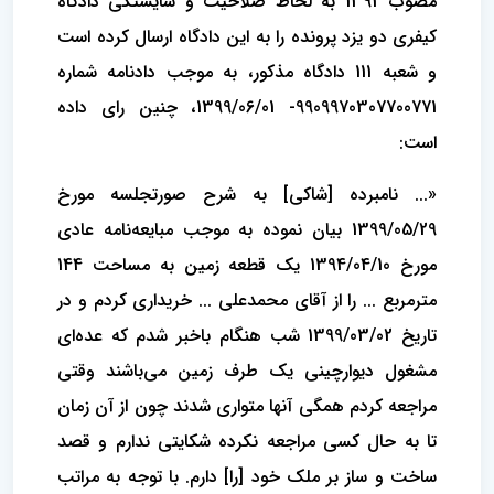
مصوب 1392 به لحاظ صلاحیت و شایستگی دادگاه
کیفری دو یزد پرونده را به این دادگاه ارسال کرده است
و شعبه 111 دادگاه مذکور، به موجب دادنامه شماره
9909970307700771- 1399/06/01، چنین رای داده
است:
«... نامبرده [شاکی] به شرح صورتجلسه مورخ
1399/05/29 بیان نموده به موجب مبایعه‌نامه عادی
مورخ 1394/04/10 یک قطعه زمین به مساحت 144
مترمربع ... را از آقای محمدعلی ... خریداری کردم و در
تاریخ 1399/03/02 شب هنگام باخبر شدم که عده‌ای
مشغول دیوارچینی یک طرف زمین می‌باشند وقتی
مراجعه کردم همگی آنها متواری شدند چون از آن زمان
تا به حال کسی مراجعه نکرده شکایتی ندارم و قصد
ساخت و ساز بر ملک خود [را] دارم. با توجه به مراتب