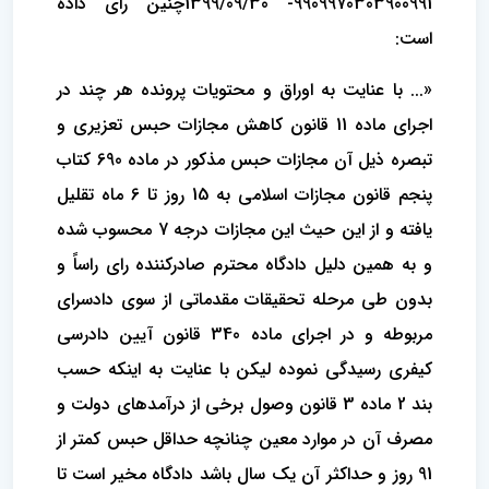
9909970303900991- 1399/09/30چنین رای داده
است:
«... با عنایت به اوراق و محتویات پرونده هر چند در
اجرای ماده 11 قانون کاهش مجازات حبس تعزیری و
تبصره ذیل آن مجازات حبس مذکور در ماده 690 کتاب
پنجم قانون مجازات اسلامی به 15 روز تا 6 ماه تقلیل
یافته و از این حیث این مجازات درجه 7 محسوب شده
و به همین دلیل دادگاه محترم صادرکننده رای راساً و
بدون طی مرحله تحقیقات مقدماتی از سوی دادسرای
مربوطه و در اجرای ماده 340 قانون آیین دادرسی
کیفری رسیدگی نموده لیکن با عنایت به اینکه حسب
بند 2 ماده 3 قانون وصول برخی از درآمدهای دولت و
مصرف آن در موارد معین چنانچه حداقل حبس کمتر از
91 روز و حداکثر آن یک سال باشد دادگاه مخیر است تا