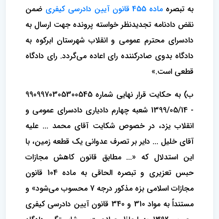
به تبصره
ماده 455 قانون آیین دادرسی کیفری
ضمن
نقض دادنامه تجدیدنظر خواسته پرونده جهت ارسال به
دادسرای محترم عمومی و انقلاب شهرستان ابرکوه به
دادگاه بدوی صادرکننده رای اعاده می‌گردد. رای دادگاه
قطعی است.»
ب) به حکایت قرار نهایی شماره 9909970305300545
- 1399/05/14 شعبه چهارم دادیاری دادسرای عمومی و
انقلاب یزد، در خصوص شکایت آقای محمد ... علیه
آقای خلیل ... دایر بر تصرف عدوانی یک قطعه زمین، با
این استدلال که «... مطابق قانون کاهش مجازات
حبس تعزیری و تبصره الحاقی به ماده 104 قانون
مجازات اسلامی بزه مذکور درجه 7 محسوب می‌شود» و
مستنداً به مواد 310 و 340 قانون آیین دادرسی کیفری