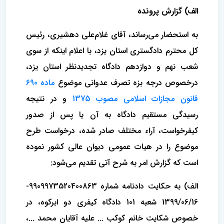
الف) گزارش پرونده
به استحضار می‌رساند، آقای غلام‌علی دهشیری، رئیس
کل محترم دادگستری استان یزد، با اعلام اینکه از سوی
شعب نهم و دوازدهم دادگاه تجدیدنظر استان یزد،
درخصوص درجه بزه تصرف عدوانی موضوع
ماده 690
قانون مجازات اسلامی مصوب 1375
و در نتیجه
رسیدگی مستقیم دادگاه به آن یا پس از صدور
کیفرخواست، آراء مختلف صادر شده، درخواست طرح
موضوع را در هیات عمومی دیوان عالی کشور نموده
است که گزارش امر به شرح آتی تقدیم می‌شود:
الف) به حکایت دادنامه شماره 9909973520400863-
1399/06/16 شعبه 101 دادگاه کیفری دو ابرکوه، در
خصوص شکایت خانم کوکب ... علیه آقایان محمد ...،