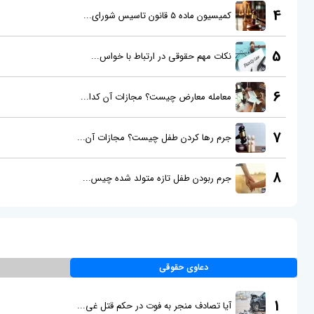
4
کمیسیون ماده 5 قانون تاسیس شورای...
5
نکات مهم حقوقی در ارتباط با خواس...
6
معامله معارض چیست؟ مجازات آن کدا...
7
جرم رها کردن طفل چیست؟ مجازات آن...
8
جرم ربودن طفل تازه متولد شده چیس...
دعاوی حقوقی
1
آیا تصادف منجر به فوت در حکم قتل غی...