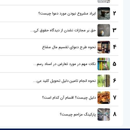
2
ایراد مشروع نبودن مورد دعوا چیست؟
3
حق بر مجازات نشدن از دیدگاه حقوق کی...
4
نحوه طرح دعوای تقسیم مال مشاع
5
نکات مهم در مورد تعارض در اسناد رسم...
6
نحوه انجام تامین دلیل تحویل کلید عی...
7
دلیل چیست؟ اقسام آن کدام است؟
8
پارکینگ مزاحم چیست؟