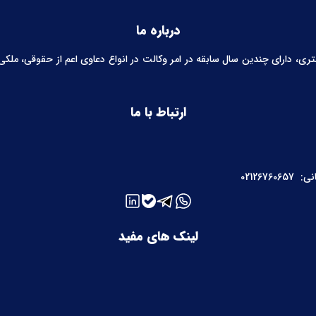
درباره ما
 دارای چندین سال سابقه در امر وکالت در انواع دعاوی اعم از حقوقی، ملکی، خ
ارتباط با ما
نی:
02126760657
لینک های مفید