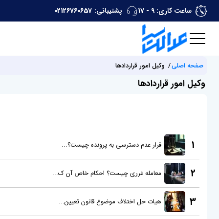
ساعت کاری: 9 - 17
پشتیبانی:
02126760657
صفحه اصلی
وکیل امور قراردادها
وکیل امور قراردادها
1
قرار عدم دسترسی به پرونده چیست؟...
2
معامله غرری چیست؟ احکام خاص آن ک...
3
هیات حل اختلاف موضوع قانون تعیین...